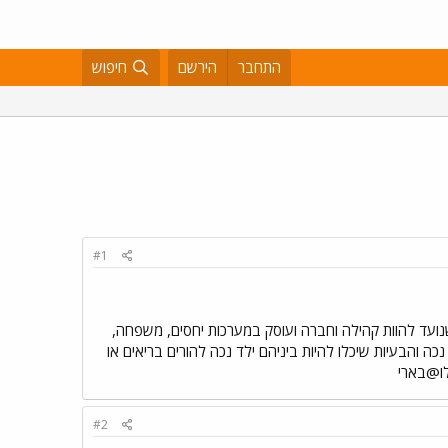
התחבר
הירשם
חיפוש
#1
י לספר לכם על אתר חדש לקהילת הנכים בישראל אתר מיילו@בארי.קום http://www.miloberi.com/ שנועד להוות קהילה וחברה ועוסק במערכות יחסים, משפחה,
כה והבעיות שיכלו להיות ביניהם ילד נכה להורים בריאים או
לו@בארי
#2