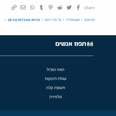
פייסבוק
Twitter
Reddit
Pinterest
Tumblr
WhatsApp
דואר אלקטרונ
הוסף קי
Share:
פורומים
אקטואליה
על סדר היום
זכויות ומגבלות (נכים)
האח הגדול
עגלת תינוקות
תעופה קלה
טלוויזיה