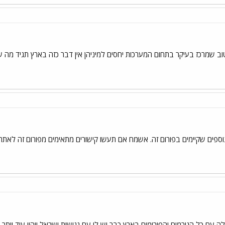
 שמרכז בעיקר בתחום המערכות יחסים למיניהן אין דבר כזה בארץ תגיד מה שת
פים שקיימים בפורום זה. אשמח אם תעשו קישורים מתאימים מפורום זה לאתר ש
 עם כל הגורמים והפורומים בארץ כבר יש לי עם נגישות ישראל ויהיו עוד יותר