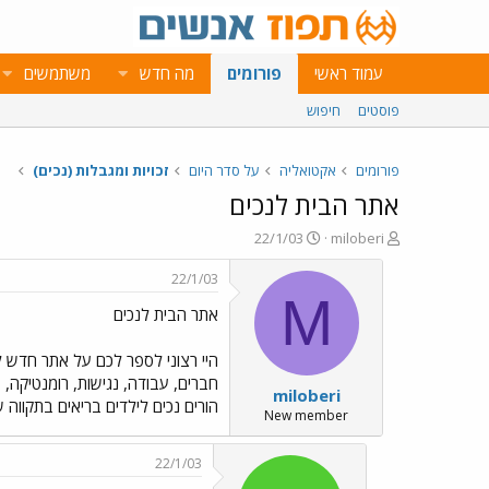
עמוד ראשי
פורומים
מה חדש
משתמשים
פוסטים
חיפוש
פורומים
אקטואליה
על סדר היום
זכויות ומגבלות (נכים)
אתר הבית לנכים
פ
פ
22/1/03
miloberi
ו
ו
ת
ר
22/1/03
ח
ס
M
אתר הבית לנכים
ה
ם
נ
ב
ו
ת
ש
א
חברים, עבודה, נגישות, רומנטיקה, 
miloberi
א
ר
הורים נכים לילדים בריאים בתקווה
י
New member
ך
22/1/03