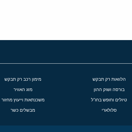
י
שור
הלוואות רק תבקש
מימון רכב רק תבקש
בורסה ושוק ההון
מזג האוויר
טיולים וחופש בחו"ל
משכנתאות וייעוץ מחזור
סלולארי
מבשלים כשר