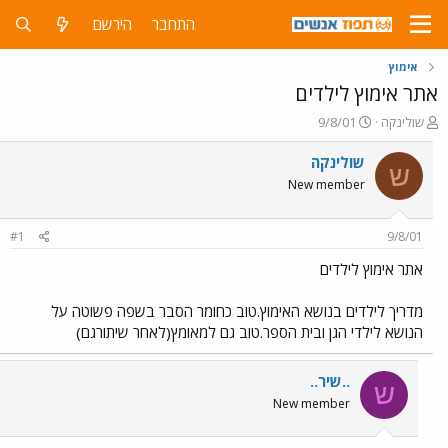
התחבר
הירשם
אימוץ
אתר אימוץ לילדים
פ
פ
שולינקה
9/8/01
ו
ו
ת
ר
שולינקה
ש
ח
ס
New member
ה
ם
נ
ב
ו
ת
#1
9/8/01
ש
א
א
ר
אתר אימוץ לילדים
י
ך
מדריך לילדים בנושא האימוץ.טוב כחומר הסבר בשפה פשוטה על
הנושא לילדי הגן ובית הספר.טוב גם למאומץ(לאחר שיתורגם)
..שיר..
ש
New member