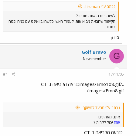
נכתב ע"י fireman:
לאיזה כתבה אתה מתכוון?
הקישור שהבאת מביא אותי לעמוד ראשי כלשהו בוואינט עם כמה וכמה
כתבות.
צודק
Golf Bravo
G
New member
#4
17/11/05
../images/Emo108.gifכנראה הלביאה ב-CT
../images/Emo8.gif
נכתב ע"י מבעד למשקף:
אתם מאמינים
שזה
יכול לקרות ?
כנראה הלביאה ב-CT