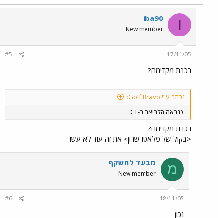
iba90
I
New member
#5
17/11/05
רכבת מקדימה?
נכתב ע"י Golf Bravo:
כנראה הלביאה ב-CT
רכבת מקדימה?
<בקול של פלאטו שרון> את זה עוד לא עשו
מבעד למשקף
מ
New member
#6
18/11/05
נכון