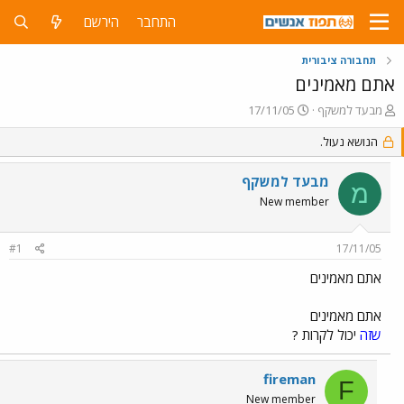
התחבר
הירשם
תחבורה ציבורית
אתם מאמינים
פ
פ
מבעד למשקף
17/11/05
ו
ו
ת
הנושא נעול.
ר
ח
ס
ה
ם
מבעד למשקף
מ
נ
ב
New member
ו
ת
ש
א
א
ר
#1
17/11/05
י
ך
אתם מאמינים
אתם מאמינים
שזה
יכול לקרות ?
fireman
F
New member