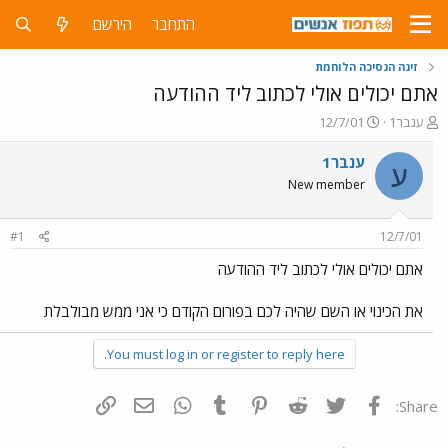
התחבר
הירשם
זינה הנסיכה הלוחמת
אתם יכולים אולי לכתוב ליד ההודעה
פ
פ
ענבר1
12/7/01
ו
ו
ת
ר
ענבר1
ע
ח
ס
New member
ה
ם
נ
ב
ו
ת
#1
12/7/01
ש
א
א
ר
אתם יכולים אולי לכתוב ליד ההודעה
י
ך
את הכינוי או השם שהיה לכם בפורום הקודם כי אני ממש מבולבלת
You must log in or register to reply here.
פייסבוק
Twitter
Reddit
Pinterest
Tumblr
WhatsApp
דואר אלקטרוני
הוסף קישור
Share: