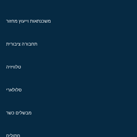
משכנתאות וייעוץ מחזור
תחבורה ציבורית
טלוויזיה
סלולארי
מבשלים כשר
חתולים