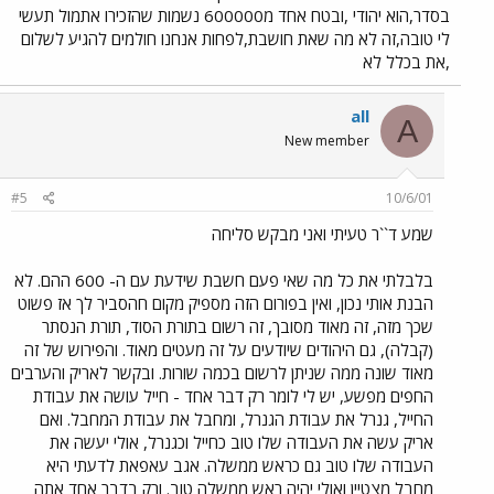
בסדר,הוא יהודי ,ובטח אחד מ600000 נשמות שהזכירו אתמול תעשי
לי טובה,זה לא מה שאת חושבת,לפחות אנחנו חולמים להגיע לשלום
,את בכלל לא
all
A
New member
#5
10/6/01
שמע ד``ר טעיתי ואני מבקש סליחה
בלבלתי את כל מה שאי פעם חשבת שידעת עם ה- 600 ההם. לא
הבנת אותי נכון, ואין בפורום הזה מספיק מקום חהסביר לך אז פשוט
שכך מזה, זה מאוד מסובך, זה רשום בתורת הסוד, תורת הנסתר
(קבלה), גם היהודים שיודעים על זה מעטים מאוד. והפירוש של זה
מאוד שונה ממה שניתן לרשום בכמה שורות. ובקשר לאריק והערבים
החפים מפשע, יש לי לומר רק דבר אחד - חייל עושה את עבודת
החייל, גנרל את עבודת הגנרל, ומחבל את עבודת המחבל. ואם
אריק עשה את העבודה שלו טוב כחייל וכגנרל, אולי יעשה את
העבודה שלו טוב גם כראש ממשלה. אגב עאפאת לדעתי היא
מחבל מצטיין ואולי יהיה ראש ממשלה טוב. ורק בדבר אחד אתה