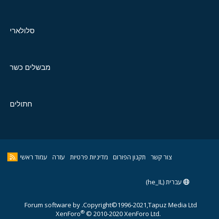
סלולארי
מבשלים כשר
חתולים
צור קשר
תקנון הפורום
מדיניות פרטיות
עזרה
עמוד ראשי
עברית (he_IL)
Forum software by
Copyright©1996-2021,Tapuz Media Ltd.
®
XenForo
© 2010-2020 XenForo Ltd.