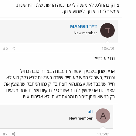
צודק בהחלט, לא משנה לי עד כמה הדעות שלנו יהיו שונות,
אמשיך לדבר איתך ולשמוע אותך.
ד*ר הופMAN
ד
New member
#6
10/6/01
גם לא כחייל
אריק שרון בשבילך עשה את עבודה בצורה טובה כחייל
וכגנרל,בשבילי ממש לא,חייל שיורה באנשים ללא נשק הוא לא
חייל שמכבד את עצמו,הוא רוצח בדיוק כמו המחבל שמפוצץ את
עצמו וגם אני ימשיך לדבר איתך כי לדו-קיום ושלום אמת מגיעים
רק במשא ומתן,דיבורים והבעת דעות ,לא אלימות FIX
all
A
New member
#7
11/6/01