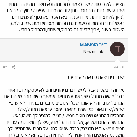
מציעה לא לנסות ? ישר לצאת למלחמה ולא חשוב מה יהיה המחיר
ושרון עושה היום דבר חכם-נותן עוד הזדמנות ,אפילו ללחוץ יד לרוצח
למען לא ירצחו יותר, מי יודע מה יביא העתיד,אז נכון לפעמים חיים
באשליות ובחלומות ולפעמים גם חלומות מסוימים מתגשמים, ולמען
השלום באזור ,צריך לדעת גם למחול,ולשכוח,ולהתחיל מחדש
ד*ר הופMAN
ד
New member
#4
9/6/01
יש דברים שאת כנראה לא יודעת
סליחה דובשנית אבל לי יש חברים יהודים והם לא יפסיקו לדבר איתי
בגלל שאיזה מחבל פוצץ את עצמו ואני אמשיך להיות חבר שלהם,אם
המחבל ערבי זה לא אומר שכל הערבים מחבלים במיוחד לא ערביי
ישראל,שנית,אולי כפי שאת מתארת יאסר ערפאת מחבל,שולח
מחבלים להרוג אנשים חפים מפשע,תני לי להזכיר לך משהו,ראש
הממשלה הנוכחי,אריק,(אל תדברו על אריק),יש לך מושג כמה ערבים
חפים מפשע הוא הרג?רק בגלל שניסו להגן על הבית שלהם?יש לך
מושג כמה אנשים הוא העמיד ליד הקיר וירה בהם?הוא לא מחבל זה