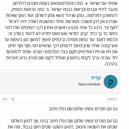
אמיתי עם ישראל. 4. כמה מהפלסטינאים באמת מוכנים להילחם
מעבר לידויי אבנים וקריאות בגנות ישראל. 5. כמה ערפאת הספיק
להתארגן למלחמה, בזמן שניהל משא ומתן לשלום. ועוד המון שאלות
שכרגע אין להן תשובה מפורשת. מחיר התשובות האלה יהיה לא זול
לאף צד. כרגע כל אחד מבצע חושבים אחרון לגבי הסיכויים שלו לפני
הימור כל כך גדול. קרוב לוודאי שערפאת יחליט לא להמר בשלב זה
ולנסות לאגור עוד כוחות ותמיכה ובינתיים ימשיך למשוך זמן בעימות על
אש קטנה. ואילו שרון ימשיך להמתין לכך שהאיש הזה סוף סוף יסיים
את חייו או חייו הפוליטיים ויקום בצד הפלסטיני מנהיג שיכול להתפשר.
יחד עם זה צריך לקחת בחשבון שעלול לקום שם מנהיג גרוע מערפת
בהרבה.
קלייר
ק
New member
#3
9/6/01
גם עם מצרים עשינו שלום/שם נפלו מיטב
גם עם מצרים עשינו שלום,שם נפלו מיטב בנינו ,אך למען השלום
שכחנו את השנאה והכאב ,למען השקט שקיים היום בגבול, ומה את