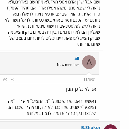
ושם,אבל שרון אדם אנוכי מאד,לא מתחשב באחרים,ולא
נראה לי שיצא ממנו משהו אפילו אחרי ואם תהיה הפסקת
טרור ואלימות, הוא יישב עם ערפאת ויגיד לו יאלה בוא
נחתום על הסכם ותעזוב אותי בשקט,לוותר לו על משהו לא
נראה לי,יש לפלסטינאים דרישות מינימליות מישראל
שעליהן הם לא יוותרו,אם רבין היה במקום ברק והציע מה
שברק הציע לערפאת היינו יכולים להיות היום במצב של
שלום ,זו דעתי
all
A
New member
#9
11/6/01
אני לא כל כך מבין
ראשית, האם יש חשיבות ל-``מי המציע`` ולא ל - ``מה
המוצע``? שנית, שרון כבר לא ילד, ונראה לי שכבר הבין
שלנצח בקרב זה לא תמיד לנצח במלחמה.
B.Shokor