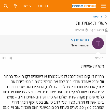
התחבר
הירשם
דו קיום
אשליות אמיתיות
פ
פ
דובשנית (-:
9/6/01
ו
ו
ת
ר
דובשנית (-:
ד
ח
ס
New member
ה
ם
נ
ב
ו
ת
#1
9/6/01
ש
א
א
ר
אשליות אמיתיות
י
ך
מה זה דו-קיום בשבילכם? לנסוע לנצרת או לשטחים לקנות אוכל במחיר
זול יותר? שעובד ערבי יבנה לכם את הבית? להיות ביחסי ידידות אם
יוסוף, אברהים ומחמוד? צר לי לבשר לכם, הדו-קיום הזה שכולם דיברו
עליו ושיבחו אותו לא קיים יותר ואם ישוב ויהיה זאת תיהיה צביעות אמיתית!
כל מי שעדיין מקווה שיהיה שלום ושקט לחופי הים-התיכון חולם - ממש
בעל אשליות אמיתי. כיצד תוכל להביט שוב בפני יוסוף חברך אחרי
שמחבל פוצץ 20 נערים ונערות חפים מפשע? האם תוכלו לשוב אי-פעם