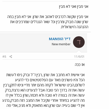
אני מבין ואני לא מבין
אני מבין שקשה לכרבים לאהוב את שרון. אני לא מבין במה
שרון שונה מברק ומרבין וכל שאר הגנרלים שמרכיבים את
ההנהגה הישראלית.
ד*ר הופMAN
ד
New member
#8
11/6/01
אז ככה
אני אישית לא מחבב את שרון ,רבין ז``ל וברק ניסו לעשות
הכל והיו פשרנים מאד עם הפלסטינאים כדי להגיע
לשלום,הבינו שישראל לקחה מהם יותר מדיי וניסו לתקן,רבין
עשה את זה בדרך הכי טובה אבל לצערינו הוא נרצח,ברק
עשה את זה בצורה לא טובה ולא חכמה,שרון בכלל אין לו
מה להציע במיוחד אחרי שקיבל את המצב הזה מברק,כרגע
אין לי שום בעייה עם שרון,הוא מתאפק ולא מגיב,אולי פה