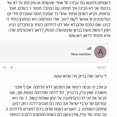
לשטחים ולמצוא כוח עבודה זול אחרי שעשרות אנשים מתו על לא עול
בכפם? אני לא מבינה איך חתימה עם המחבל מספר 1 בעולם, יאסר
עראפת, תביא לשלום אמיתי. אחרי כל שטיפת המוח שעוברים מידי יום
הפלסטינים אי אפשר לקוות לטוב. אולי המלחמה היא הפיתרון היחיד כי
בנינו, שום הסכם שלום לא יעזור לנו להילחם בטרור ובמחבלים. הגיע
הזמן לעשות משהו בנדון! שהממשלה תפסיק לדאוג לאינטרסים שלה
אלא תתחיל לדאוג לאנשים!
all
A
New member
#2
9/6/01
לי נראה שזה בדיוק מה שהיא עושה
ובשלב זה מנסה לפתור את הסכסוך ללא מלחמה. אם כי אינני
משוכנע שאין צדק בדברייך, יכול להיות שמלחמה נוספת סוף, סוף
תבער את פני הדברים ותענה על המון שאלות קשות. 1. מה היא
עמדתם של ערביי ישראל ועד כמה הם מוכנים ללכת רחוק למען
אחיהם השטחים. 2. האם יש באמת שלום בינינו למצרים ולירדנים. 3.
מה כוחה של עירק ואירן והאם הם באמת מתכוונים להכנס לעימות