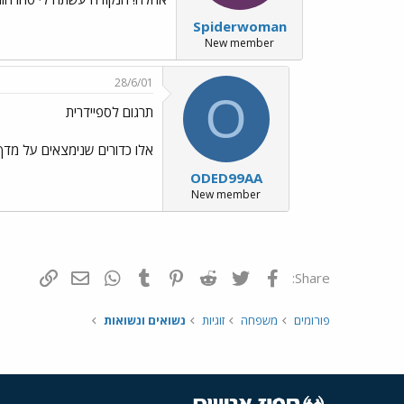
Spiderwoman
New member
28/6/01
O
תרגום לספיידרית
אלו כדורים שנימצאים על מדף
ODED99AA
New member
פייסבוק
Twitter
Reddit
Pinterest
Tumblr
WhatsApp
דואר אלקטרונ
הוסף קי
Share:
פורומים
משפחה
זוגיות
נשואים ונשואות