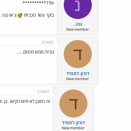
נ
עודד**********
בוקר עשר כוכביות
צ`או נגה.
נגה..
New member
27/6/01
ד
גם זה ממש מהמם.......
דורון-לתמיד
New member
27/6/01
ד
זה כמובן לא וירוס.הקישו ..כן...!!!
דורון-לתמיד
New member