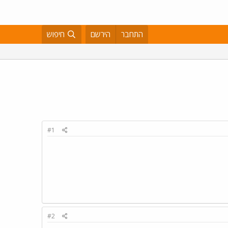
התחבר
הירשם
חיפוש
#1
#2