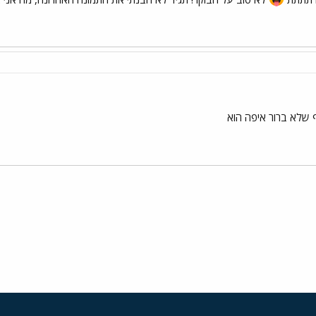
 שלא ברור איפה הוא
י
שור