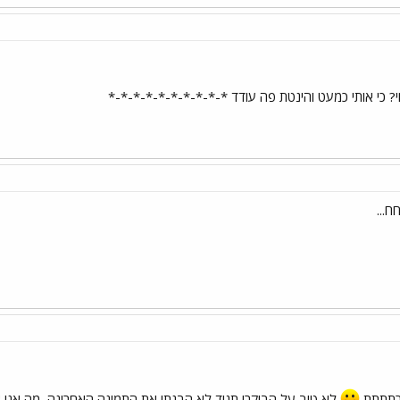
 כי אותי כמעט והינטת פה עודד *-*-*-*-*-*-*-*-*-*
ח...
ורתתתת
לא טוב על הבוקר! תגיד לא הבנתי את התמונה האחרונה, מה אני 