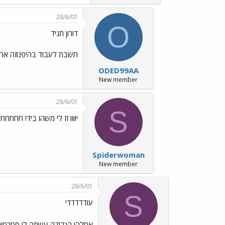
28/6/01
O
דורון תגיד
חשבת לעבוד בהיפנוזה אחי?
ODED99AA
New member
28/6/01
S
יוווו זז לי משהו ביד! חחחחחח
Spiderwoman
New member
28/6/01
S
עודדדדדי
אחלה! הנקודה עשתה לי סחרח