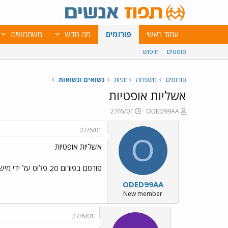
עמוד ראשי
פורומים
מה חדש
משתמשים
פוסטים
חיפוש
פורומים
משפחה
זוגיות
נשואים ונשואות
אשליות אופטיות
פ
פ
27/6/01
ODED99AA
ו
ו
ת
ר
27/6/01
ח
ס
O
אשליות אופטיות
ה
ם
נ
ב
ו
ת
פורסם בפורום 20 פלוס על ידי מישהו שאני לא זוכר תשם שלו אבל תיראו את זה זה מהמם
ש
א
ODED99AA
א
ר
י
New member
ך
27/6/01