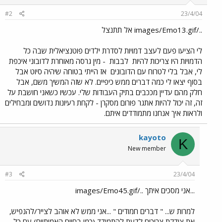
#2
23/4/04
../images/Emo13.gif אל תתנצל
לי הציעו פעם לעצב דמויות לסדרת ילדים פוטנציאלית שבה כל
הדמויות היו צריכות להיות
לבבות
- מין גרסה מאוחרת לדובוני איכפת
לי, אבל בלי לטרוח עם הדובונים
אז הייתי בטוחה שיהיה סיוט אבל
בסוף יצאו לי כמה דברים ממש כיפיים. לא שזה המשיך משם, אבל
חלק מהם עדיין מככבים בתיק העבודות שלי. עכשיו כשאני חושבת על
זה, זה יכול להיות אתגר פורום מסקרן - לקחת רעיונות נדושים ומבחילים
ולראות איך אנחנו מתמודדים איתם.
kayoto
K
New member
#3
23/4/04
...אני מסכים איתך ../images/Emo45.gif
למרות ש... " דברים חמודים " ...אני ממש לא אוהב לצייר/להנפיש,
את צודקת צריכים לדעת להתמודד (כמו בחיים האמיתיים) עם כל