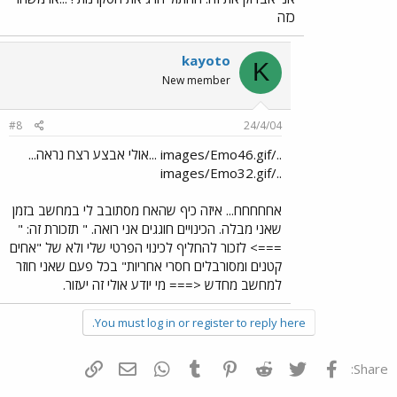
כזה
kayoto
K
New member
#8
24/4/04
../images/Emo46.gif ...אולי אבצע רצח נראה...
../images/Emo32.gif
אחחחחח... איזה כיף שהאח מסתובב לי במחשב בזמן
שאני מבלה. הכינויים חוגגים אני רואה. " תזכורת זה: "
===> לזכור להחליף לכינוי הפרטי שלי ולא של "אחים
קטנים ומסורבלים חסרי אחריות" בכל פעם שאני חוזר
למחשב מחדש <=== מי יודע אולי זה יעזור.
You must log in or register to reply here.
פייסבוק
Twitter
Reddit
Pinterest
Tumblr
WhatsApp
דואר אלקטרוני
הוסף קישור
Share: