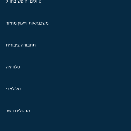
טיולים וחופש בחו"ל
משכנתאות וייעוץ מחזור
תחבורה ציבורית
טלוויזיה
סלולארי
מבשלים כשר