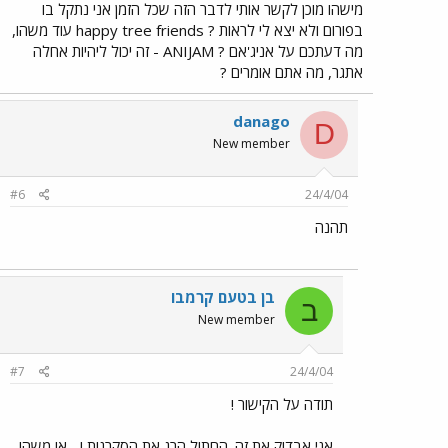
מישהו מוכן לקשר אותי לדבר הזה שכל הזמן אני נתקל בו
בפורום ולא יצא לי לראות ? happy tree friends עוד משהו,
מה דעתכם על אניג'אם ? ANIJAM - זה יכול ליהיות אחלה
אתגר, מה אתם אומרים ?
danago
D
New member
#6
24/4/04
תהנה
בן בטעם קרמבו
ב
New member
#7
24/4/04
תודה על הקישור !
אני אבדוק את זה. החתול הרג את הסקרנות ! ...או משהו