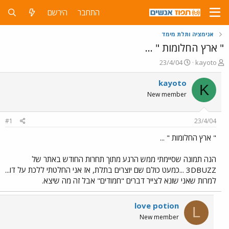
התחבר
הירשם
אנימציה ותלת מימד
" ארץ החלומות " ...
פ
פ
23/4/04
kayoto
ו
ו
ת
ר
kayoto
K
ח
ס
New member
ה
ם
נ
ב
ו
ת
#1
23/4/04
ש
א
א
ר
" ארץ החלומות " ...
י
ך
הנה תמונה שסיימתי ממש הרגע מתוך תחרות החודש באתר של
3DBUZZ ...כמעט כולם שם יוצרים בתלת, אז אני החלטתי ללכת על דו...
למרות שאני שונא לצייר דברים "חמודים" אבל זה מה שיצא.
love potion
L
New member