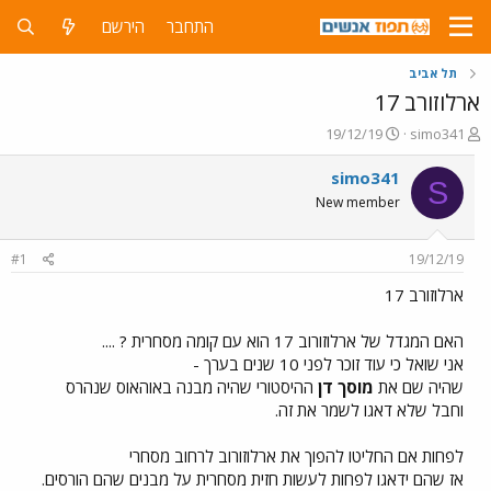
התחבר
הירשם
תל אביב
ארלוזורב 17
פ
פ
19/12/19
simo341
ו
ו
ת
ר
simo341
S
ח
ס
New member
ה
ם
נ
ב
ו
ת
#1
19/12/19
ש
א
א
ר
ארלוזורב 17
י
ך
האם המגדל של ארלוזורוב 17 הוא עם קומה מסחרית ? ....
אני שואל כי עוד זוכר לפני 10 שנים בערך -
שהיה שם את
מוסך דן
ההיסטורי שהיה מבנה באוהאוס שנהרס
וחבל שלא דאגו לשמר את זה.
לפחות אם החליטו להפוך את ארלוזורוב לרחוב מסחרי
אז שהם ידאגו לפחות לעשות חזית מסחרית על מבנים שהם הורסים.