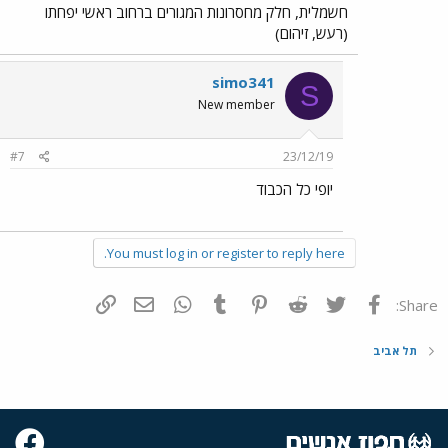
חשמלית, חלק מחסרונות המגורים ברחוב ראשי יפחתו
(רעש, זיהום)
simo341
S
New member
#7
23/12/19
יופי כל הכבוד
You must log in or register to reply here.
פייסבוק
Twitter
Reddit
Pinterest
Tumblr
WhatsApp
דואר אלקטרוני
הוסף קישור
Share:
תל אביב