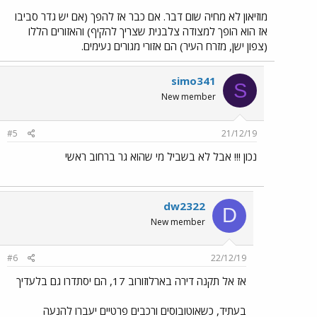
מוזיאון לא מחיה שום דבר. אם כבר אז להפך (אם יש גדר סביבו
אז הוא הופך למצודה צלבנית שצריך להקיף) והאזורים הללו
(צפון ישן, מזרח העיר) הם אזורי מגורים נעימים.
simo341
S
New member
#5
21/12/19
נכון !!! אבל לא בשביל מי שהוא גר ברחוב ראשי
dw2322
D
New member
#6
22/12/19
אז אל תקנה דירה בארלוזורוב 17, הם יסתדרו גם בלעדיך
בעתיד, כשאוטובוסים ורכבים פרטיים יעברו להנעה