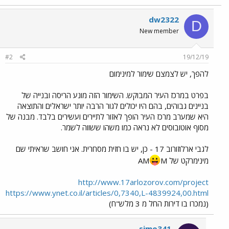
dw2322
D
New member
#2
19/12/19
להפך, יש לצמצם שימור למינימום
בפרט במרכז העיר המבוקש. השימור הזה מונע הריסה ובנייה של
בניינים גבוהים, בהם היו יכולים לגור הרבה יותר ישראלים והתוצאה
היא שמערב מרכז העיר הופך לאזור לתיירים ועשירים בלבד. מבנה של
מסוף אוטובוסים לא נראה כמו משהו ששווה לשמר.
לגבי ארלוזורוב 17 - כן, יש בו חזית מסחרית. אני חושב שראיתי שם
מינימרקט של AM
M
http://www.17arlozorov.com/project
https://www.ynet.co.il/articles/0,7340,L-4839924,00.html
(נמכרו בו דירות החל מ 3 מלש"ח)
simo341