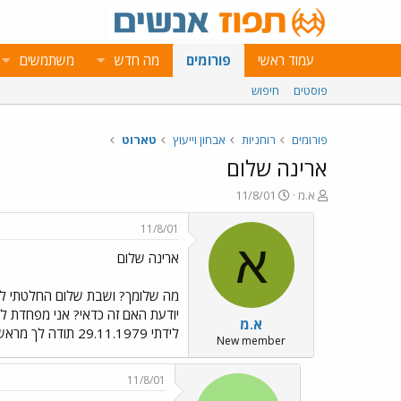
עמוד ראשי
פורומים
מה חדש
משתמשים
פוסטים
חיפוש
פורומים
רוחניות
אבחון וייעוץ
טארוט
ארינה שלום
פ
פ
א.מ
11/8/01
ו
ו
ת
ר
11/8/01
ח
ס
א
ארינה שלום
ה
ם
נ
ב
ו
ת
מה שלומך? ושבת שלום החלטתי לקב
ש
א
יודעת האם זה כדאי? אני מפחדת לה
א.מ
א
ר
לידתי 29.11.1979 תודה לך מראש ומקווה שאני לא קרצייה. שבת שלום א ו ש ר י ת
י
New member
ך
11/8/01