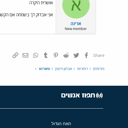
א
אושרית היקרה
אני אבדוק לך בשמחה אם הקשר בי
ארינה
New member
פייסבוק
Twitter
Reddit
Pinterest
Tumblr
WhatsApp
דואר אלקטרונ
הוסף קי
Share:
פורומים
רוחניות
אבחון וייעוץ
טארוט
האח הגדול