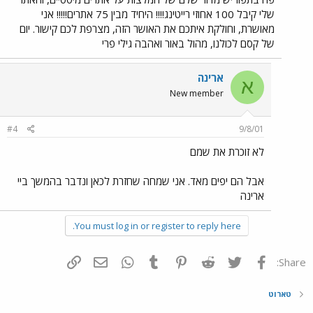
שלי קיבל 100 אחוזי רייטינג!!!! היחיד מבין 75 אתרים!!!!! אני
מאושרת, וחולקת איתכם את האושר הזה, מצרפת לכם קישור. יום
של קסם לכולנו, מהול באור ואהבה גילי פרי
ארינה
א
New member
#4
9/8/01
לא זוכרת את שמם
אבל הם יפים מאד. אני שמחה שחזרת לכאן ונדבר בהמשך ביי
ארינה
You must log in or register to reply here.
פייסבוק
Twitter
Reddit
Pinterest
Tumblr
WhatsApp
דואר אלקטרוני
הוסף קישור
Share:
טארוט