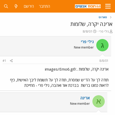
התחבר
הירשם
טארוט
ארינה יקרה, שלומות
פ
פ
גילי פרי
8/8/01
ו
ו
ת
ר
גילי פרי
ג
ח
ס
New member
ה
ם
נ
ב
ו
ת
#1
8/8/01
ש
א
א
ר
ארינה יקרה, שלומות ../images/Emo6.gif
י
ך
תודה לך על הד"ש שמסרת, תודה לך על תשומת ליבך האישית, כיף
לראות כמונו ברשת
בברכת אור ואהבה, גילי פרי - מחייכת
ארינה
א
New member