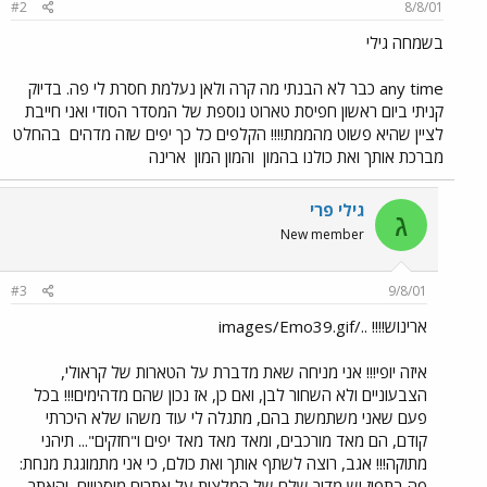
#2
8/8/01
בשמחה גילי
any time כבר לא הבנתי מה קרה ולאן נעלמת חסרת לי פה. בדיוק
קניתי ביום ראשון חפיסת טארוט נוספת של המסדר הסודי ואני חייבת
לציין שהיא פשוט מהממת!!!! הקלפים כל כך יפים שזה מדהים
בהחלט
מברכת אותך ואת כולנו בהמון
והמון המון
ארינה
גילי פרי
ג
New member
#3
9/8/01
ארינוש!!!! ../images/Emo39.gif
איזה יופי!!! אני מניחה שאת מדברת על הטארות של קראולי,
הצבעוניים ולא השחור לבן, ואם כן, אז נכון שהם מדהימים!!! בכל
פעם שאני משתמשת בהם, מתגלה לי עוד משהו שלא היכרתי
קודם, הם מאד מורכבים, ומאד מאד מאד יפים ו"חזקים"... תיהני
מתוקה!!! אגב, רוצה לשתף אותך ואת כולם, כי אני מתמוגגת מנחת:
פה בתפוז יש מדור שלם של המלצות על אתרים מיסטיים, והאתר