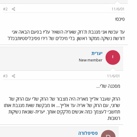
#2
11/6/01
פיכס!
עד עכשיו אני מנגבת ת`רוק שאריה השאיר עלי! בפעם הבאה אני
דורשת נשיקה ממקור ראשון. בלי מיכלים של ריר! פסיבליסטיותבכלל
יערית
י
New member
#3
11/6/01
מסכנה שלי....
הרוק שעבר אלייך מאריה היה מצבור של הרוק שלי עם הרוק של
שרוני, עם הרוק של אריה עד אלייך.... אז מבקשת שאת מנגבת אותו
תחשבי לעצמך כמה אנשים מלקקים אותך. יערית-שונאת נשיקות
רטובות.
פסיפלורה