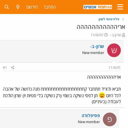
התחבר
הירשם
פלירטוטי לשון
אריההההההההההה
פ
פ
שרון-ב-
11/6/01
ו
ו
ת
ר
שרון-ב-
ש
ח
ס
New member
ה
ם
נ
ב
ו
ת
#1
11/6/01
ש
א
א
ר
אריההההההההההה
י
ך
תביא ת`וריד תתחבר קחחחחחחחחחחחחחחחחח מנה גדושה של אהבה
לכל היום
תן לפסי נשיקה בשמי (רק נשיקה בלי סטיות !!) שרון הולכת
לעבודה (בעיניים)
פסיפלורה
פ
New member