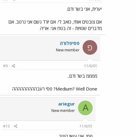
יערית, אני בשר ודם.
אם צובטים אותי, כואב לי. אם יורד גשם אני נרטב. אם
מדברים שטויות - זה בטח אני. אריה
פסיפלורה
פ
New member
#9
11/6/01
ממממ בשר ודם..
Medium? Well Done? פסי רעבההההההההה
ariegur
A
New member
#10
11/6/01
פסי, אני עשוי היטב