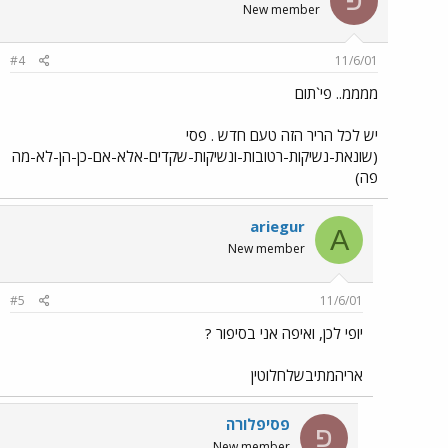
פ
New member
#4
11/6/01
ממממ.. פי`תום
יש לכל הריר הזה טעם חדש . פסי
(שונאת-נשיקות-רטובות-ונשיקות-שקדים-אלא-אם-כן-הן-לא-מה
פה)
ariegur
A
New member
#5
11/6/01
יופי לכן, ואיפה אני בסיפור ?
אריהמתיבשלחלוטין
פסיפלורה
פ
New member