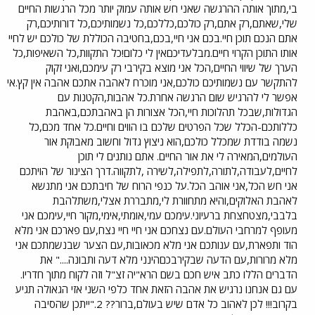
בי,מתוך אותה ההרגשה שאני חש אותה עמוק יותר מכל הרגשות החיים
שלי,שאתם,רק אתם,רק כולכם,כללכם,כל נשמותיכם,כל דורותיכם,רק
אתם הנכם תוכן חיי.בכם אני חיי,בכם,בחטיבה הכוללת של כולכם יש לחיי
אותו התוכן הקרוי חיים.מבלעדיכםאין לי כלום!כל התקוות,כל השאיפות,כל
הערך של שיווי החיים,הכל אני מוצא בקירבי רק עימכם,ואני זקוק
להתקשר עם נשמותיכם כולכם,אני מוכרח לאהבה אתכם אהבה אין קץ.אי
אפשר לי להרגיש שום הרגשה אחרת.כל אהבות,הקטנות עם
הגדולות,שבכל תהלוכות חיי,הכל אצורות הן באהבתכם,באהבת
כללותכם-הכלל שכל הפרטים שלכם בו הווים וחיים.כל אחד מכם,כל
נשמה בודדת שמכלל כולכם,הוא ניצוץ גדול וחשוב מאבוקת אור
העולמים,המאירה לי את אור החיים. אתם נותנים לי תוכן
לחיים,לעבודה,לתורה,לתפילה,לשירה ,לתקווה.דרך הצינור של הויתכם
אני חש הכל,אני אוהב הכל.על כנפי הרוח של חיבתכם אני מתנשא
לאהבת האלוקים,והיא מתחוורת לי,מתבררת אצלי,משתלהבת
בלבבי,מצטחצחת ברעיוני.עימכם עמי,אומתי,אימי,מקור חיי,עימכם אני
מעופף למרחבי העולם.עם נצחכם אני חיי חיי נצח,עם פארכם אני מלא
הוד ותפארת,עם ענותכם אני מלא מכאובות,עם הצער שבנשמתכם אני
מלא מרורות,עם הדעה שבקירבכםהינני מלא דעה ותבונה...." את
הדברים הללו כתב איש חכם בשם הרא"יה זצ"ל וזה לקוח מתוך חדריו.
עם גם אנחנו נרגיש את אהבה הזאת אחד כלפי השני אזי הגאולה תגיע
בקרוב!!! לכן לאהוב כל אדם שיש בעולם,ברור?? 2."ייתכן שהסיבה