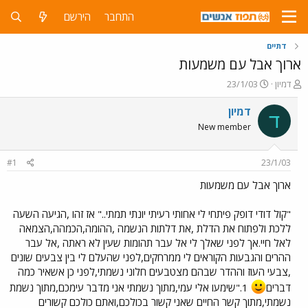
התחבר
הירשם
דתיים
ארוך אבל עם משמעות
פ
פ
דמיון
23/1/03
ו
ו
ת
ר
דמיון
ד
ח
ס
New member
ה
ם
נ
ב
ו
ת
#1
23/1/03
ש
א
א
ר
ארוך אבל עם משמעות
י
ך
"קול דודי דופק פיתחי לי אחותי רעיתי יונתי תמתי.." אז זהו ,הגיעה השעה
ללכת ולפתוח את הדלת ,את דלתות הנשמה ,ההומה,הכמהה,הצמאה
לאל חיי.אך לפני שאלך לי אל עבר תהומות שעין לא ראתה ,אל עבר
ההרים והגבעות הקוראים לי ממרחקים,לפני שהעלם לי בין צבעים שונים
,צבעי העוז וההדר שבהם מצטבעים חלוני נשמתי,לפני כן אשאיר כמה
דברים
1."שימעו אלי עמי,מתוך נשמתי אני מדבר עימכם,מתוך נשמת
נשמתי,מתוך קשר החיים שאני קשור בכולכם,ואתם כולכם קשורים