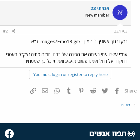
אמיתי 23
א
New member
#2
23/1/03
חזק וברוך אשריך ר´ דמיון ../images/Emo13.gif ד"א
עמ"י עש"ו אחי ראיתה את הקינה של רבנו יהודה פתיה זצק"ל באסרי
התקווה על רחל אימנו פשוט מזעזע ואמיתי כל כך שמפחיד
You must log in or register to reply here.
פייסבוק
Twitter
Reddit
Pinterest
Tumblr
WhatsApp
דואר אלקטרוני
הוסף קישור
Share:
דתיים