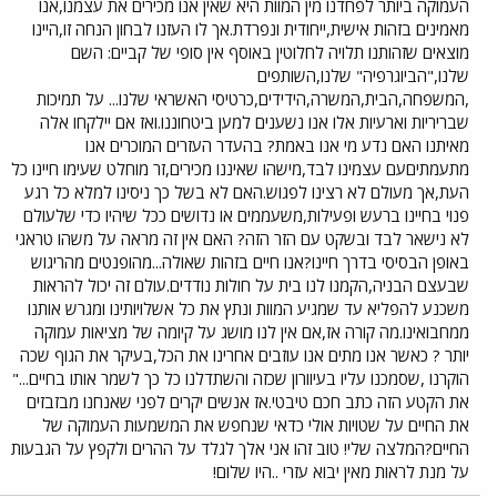
העמוקה ביותר לפחדנו מין המוות היא שאין אנו מכירים את עצמנו,אנו
מאמינים בזהות אישית,ייחודית ונפרדת.אך לו העזנו לבחון הנחה זו,היינו
מוצאים שזהותנו תלויה לחלוטין באוסף אין סופי של קביים: השם
שלנו,"הביוגרפיה" שלנו,השותפים
,המשפחה,הבית,המשרה,הידידים,כרטיסי האשראי שלנו... על תמיכות
שבריריות וארעיות אלו אנו נשענים למען ביטחוננו.ואז אם יילקחו אלה
מאיתנו האם נדע מי אנו באמת? בהעדר העזרים המוכרים אנו
מתעמתיםעם עצמינו לבד,מישהו שאיננו מכירים,זר מוחלט שעימו חיינו כל
העת,אך מעולם לא רצינו לפגוש.האם לא בשל כך ניסינו למלא כל רגע
פנוי בחיינו ברעש ופעילות,משעממים או נדושים ככל שיהיו כדי שלעולם
לא נישאר לבד ובשקט עם הזר הזה? האם אין זה מראה על משהו טראגי
באופן הבסיסי בדרך חיינו?אנו חיים בזהות שאולה...מהופנטים מהריגוש
שבעצם הבניה,הקמנו לנו בית על חולות נודדים.עולם זה יכול להראות
משכנע להפליא עד שמגיע המוות ונתץ את כל אשלויותינו ומגרש אותנו
ממחבואינו.מה קורה אז,אם אין לנו מושג על קיומה של מציאות עמוקה
יותר ? כאשר אנו מתים אנו עוזבים אחרינו את הכל,בעיקר את הגוף שכה
הוקרנו ,שסמכנו עליו בעיוורון שכזה והשתדלנו כל כך לשמר אותו בחיים..."
את הקטע הזה כתב חכם טיבטי.אז אנשים יקרים לפני שאנחנו מבזבזים
את החיים על שטויות אולי כדאי שנחפש את המשמעות העמוקה של
החיים?המלצה שלי! טוב זהו אני אלך לגלד על ההרים ולקפץ על הגבעות
על מנת לראות מאין יבוא עזרי ..היו שלום!