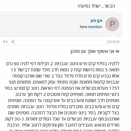
הבשר... ישרוד נסיעה?
pirge
P
New member
#4
26/4/04
אז אני אשתף אותך עם מתכון
ללזניה במילוי קרם פרש ורוטב עגבניות: 2 חבילות דפי לזניה 60 גרם
חמאה 5 כפות גדושות קמח 2 כוסות חלב מיכל שמנת לבישול 15
אחוז גבגיע קרם פרש מלח פלפל בצל 2 שיני שום אורגנו קופסה
עגבניות קלופות וחתוכות שקית פתחתי עמק למאפים. מחממים תנור
ל175 מעלות.מבשלים את הפסטה לפי הוראות. רוטב קרםפרש: בסיר
בינוני ממיסים חמאה. מוסיפים קמח ומטגנים 2 דקות תוך ערבוב.
מוסיפים חלב ושמנת ומערבבים על אש קטנה עד הסמכה. מוסיפים
קרם פרש ומערבבים. מתבלים במלח ופלפל. רוטב עגבניות: חותכים
בצל לקוביות. בסיר בינוני מטגנים את הבצל להזהבה. מוסיפים שום
ואורגנו.ובסוף עגבניות. מבשלים עד שכל הנוזלים יתאדות. כ-30 דקות.
מורידים מהאש. מעבירים למעבד מזון ומרסקים לרוטב אחיד. הרכבת