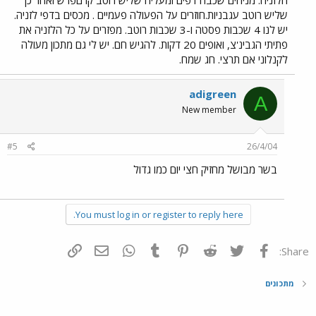
הלזניה: מניחים שכבה דפים ומעליה שליש רוטב קרםפרש ואחר כך
שליש רוטב עגבניות.חוזרים על הפעולה פעמיים . מכסים בדפי לזניה.
יש לנו 4 שכבות פסטה ו-3 שכבות רוטב. מפזרים על כל הלזניה את
פתיתי הגבינ'צ, ואופים 20 דקות. להגיש חם. יש לי גם מתכון מעולה
לקנלוני אם תרצי. חג שמח.
adigreen
A
New member
#5
26/4/04
בשר מבושל מחזיק חצי יום כמו גדול
You must log in or register to reply here.
פייסבוק
Twitter
Reddit
Pinterest
Tumblr
WhatsApp
דואר אלקטרוני
הוסף קישור
Share:
מתכונים