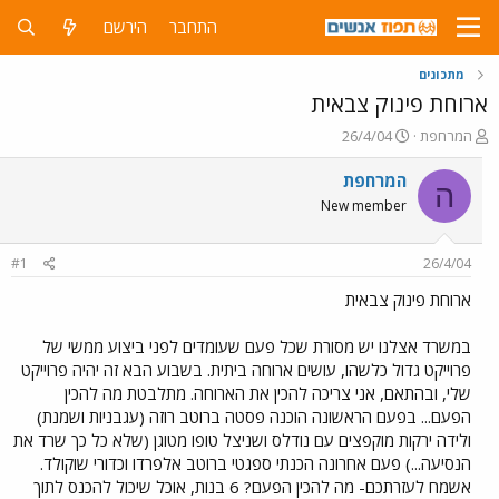
התחבר
הירשם
מתכונים
ארוחת פינוק צבאית
פ
פ
המרחפת
26/4/04
ו
ו
ת
ר
המרחפת
ה
ח
ס
New member
ה
ם
נ
ב
ו
ת
#1
26/4/04
ש
א
א
ר
ארוחת פינוק צבאית
י
ך
במשרד אצלנו יש מסורת שכל פעם שעומדים לפני ביצוע ממשי של
פרוייקט גדול כלשהו, עושים ארוחה ביתית. בשבוע הבא זה יהיה פרוייקט
שלי, ובהתאם, אני צריכה להכין את הארוחה. מתלבטת מה להכין
הפעם... בפעם הראשונה הוכנה פסטה ברוטב רוזה (עגבניות ושמנת)
ולידה ירקות מוקפצים עם נודלס ושניצל טופו מטוגן (שלא כל כך שרד את
הנסיעה...) פעם אחרונה הכנתי ספגטי ברוטב אלפרדו וכדורי שוקולד.
אשמח לעזרתכם- מה להכין הפעם? 6 בנות, אוכל שיכול להכנס לתוך