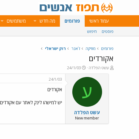
עמוד ראשי
פורומים
מה חדש
משתמשים
פוסטים
חיפוש
פורומים
מוזיקה
ז`אנר
רוק ישראלי
אקורדים
פ
פ
עשט הפלדה
24/1/03
ו
ו
ת
ר
24/1/03
ח
ס
ע
אקורדים
ה
ם
נ
ב
ו
ת
יש למישהו לינק לאתר עם אקורדים 
ש
א
עשט הפלדה
א
ר
י
New member
ך