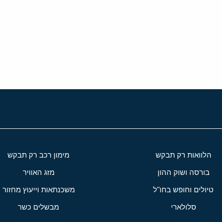
י
שור
הלוואות רק תבקש
מימון רכב רק תבקש
בורסה ושוק ההון
מזג האוויר
טיולים וחופש בחו"ל
משכנתאות וייעוץ מחזור
סלולארי
מבשלים כשר