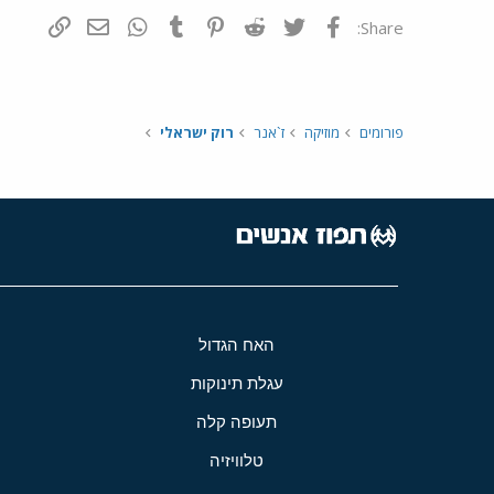
פייסבוק
Twitter
Reddit
Pinterest
Tumblr
WhatsApp
דואר אלקטרונ
הוסף קי
Share:
פורומים
מוזיקה
ז`אנר
רוק ישראלי
האח הגדול
עגלת תינוקות
תעופה קלה
טלוויזיה