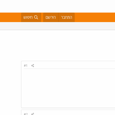
התחבר
הירשם
חיפוש
#1
#2