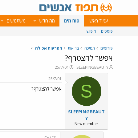
עמוד ראשי
פורומים
מה חדש
משתמשים
פוסטים
חיפוש
פורומים
תמיכה
בריאות
הפרעות אכילה
אפשר להצטרף?
פ
פ
25/7/01
SLEEPINGBEAUTY
ו
ו
ת
ר
25/7/01
ח
ס
S
אפשר להצטרף?
ה
ם
נ
ב
ו
ת
ש
א
SLEEPINGBEAUT
א
ר
י
Y
ך
New member
25/7/01