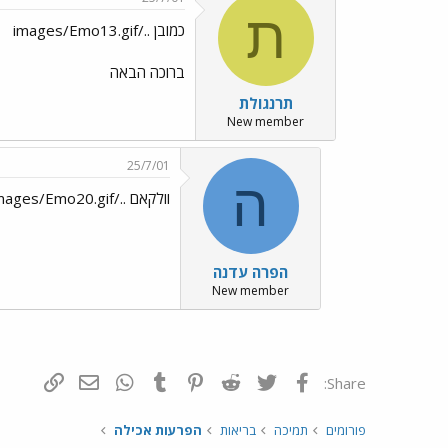
ת
כמובן ../images/Emo13.gif
ברוכה הבאה
תרנגולת
New member
25/7/01
ה
וולקאם ../images/Emo20.gif
הפרה עדנה
New member
פייסבוק
Twitter
Reddit
Pinterest
Tumblr
WhatsApp
דואר אלקטרונ
הוסף קי
Share:
פורומים
תמיכה
בריאות
הפרעות אכילה