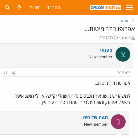
התחבר
הירשם
סקס
אפרופו חדר מיטות...
פ
פ
צפנתי
20/1/03
ו
ו
ת
ר
צפנתי
צ
ח
ס
New member
ה
ם
נ
ב
ו
ת
#1
20/1/03
ש
א
א
ר
אפרופו חדר מיטות...
י
ך
למשהו יש מושג איך מכבסים סדין חשמלי זק"ש? אין לי מושג איפה
לשאול את זה, והוא התלכלך...אתם בטח יודעים איך..
נוAה של הים
נ
New member