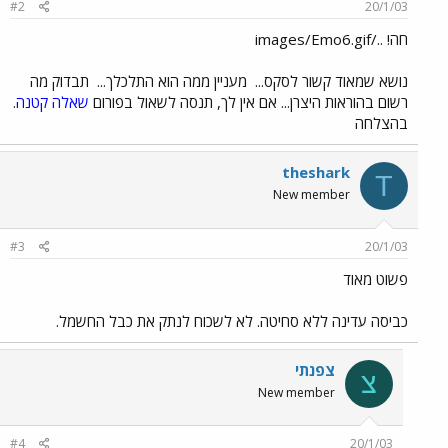
#2
20/1/03
חה! ../images/Emo6.gif
נושא שמאוד קשור לסקס...
מעניין ממה הוא התלכלך...
תבדוק מה
רשום בהוראות היצרן... אם אין לך, תנסה לשאול בפורום
שאלה קטנה
.
בהצלחה
theshark
T
New member
#3
20/1/03
פשוט מאוד
כביסה עדינה ללא סחיטה. לא לשכוח לנתק את כבל החשמל.
צפנתי
צ
New member
#4
20/1/03