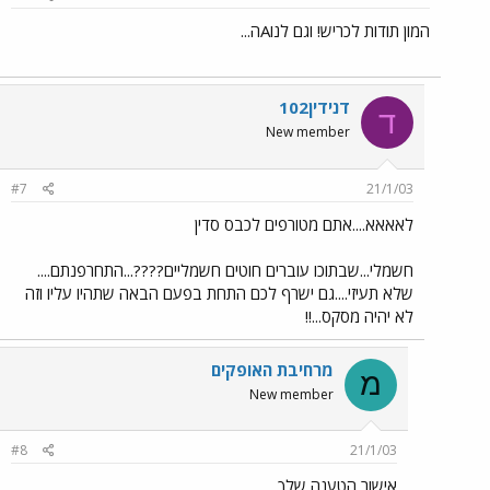
המון תודות לכריש! וגם לנוAה...
דנידין102
ד
New member
#7
21/1/03
לאאאא....אתם מטורפים לכבס סדין
חשמלי...שבתוכו עוברים חוטים חשמליים????...התחרפנתם....
שלא תעיזי....גם ישרף לכם התחת בפעם הבאה שתהיו עליו וזה
לא יהיה מסקס...!!
מרחיבת האופקים
מ
New member
#8
21/1/03
אישור הטענה שלך