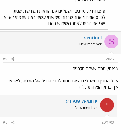
פעם היו לנ סדינים חשמליים עם הוראות מפורשות שניתן
לכבס אותם ולאחר שברוב טיפשותי עשיתי זאת-שרפתי לאבא
שלי את הבית לאחר השימוש בהם.
sentinel
S
New member
#5
20/1/03
צפנתי, סתם שאלה סקרנית...
אבל הסדין החשמלי נמצא מתחת לסדין הרגיל של המיטה, לא? אז
איך בדיוק הוא התלכלך?
ירחמיאל פגע רע
י
New member
#6
20/1/03