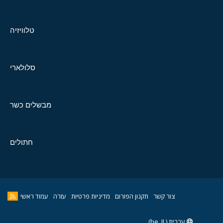
טלוויזיה
סלולארי
מבשלים כשר
חתולים
צור קשר
תקנון הפורום
מדיניות פרטיות
עזרה
עמוד ראשי
עברית (he_IL)