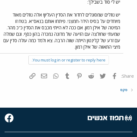
יש לי סוד בשבילך:
יש נוזלים שמסוגלים לחדור את הסדין העליון! אלה נוזלים מאוד
מיוחדים על בסיס הידר-חמצני. פיתחו אותם בנאס"א. בטח זו
המיטה של אילן רמון. אם ככה לא הייתי מכבס את הסדין כ"כ מהר.
שמעתי שחולצה עם הזיעה של מדונה נמכרה בהון כסף. וגם שמלה
עם זרע של קלינטון הייתה שווה הרבה. צא ולמד כמה עולה סדין עם
מיצי התאווה של אילן רמון.
You must log in or register to reply here.
פייסבוק
Twitter
Reddit
Pinterest
Tumblr
WhatsApp
דואר אלקטרוני
הוסף קישור
Share:
סקס