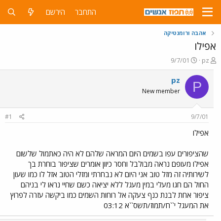
התחבר
הירשם
אהבה ורומנטיקה
אפילו
פ
פ
9/7/01
pz
ו
ו
ת
ר
pz
P
ח
ס
New member
ה
ם
נ
ב
ו
ת
#1
9/7/01
ש
א
א
ר
אפילו
י
ך
שהציפורים עפו בשמים היום המראה שלהם לא היה כאתמול שלשום
אפילו מעופם נראה מבולבל וחסר כיוון אומרים שציפור בוחרת בך
לשירותיה זה מזל טוב אני היום לא נבחרתי ומזלי הטוב אזל לו כמו שעון
החול הם חגו מעלי במין מעגל ללא יציאה כשם שחיי נראו לי בניהם
ציפור אחת לבנת כנף צעקה אל רוחות השמים כמו ביקשה עזרה לפרוץ
את המעגל י``ח/תמוז/תשס``א 03:12