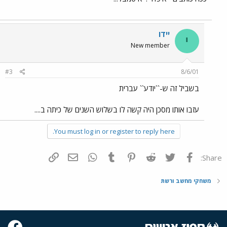
יידו
י
New member
#3
8/6/01
בשביל זה ש-``יודע`` עברית
עזבו אותו מסכן היה קשה לו בשלוש השנים של כיתה ב....
You must log in or register to reply here.
פייסבוק
Twitter
Reddit
Pinterest
Tumblr
WhatsApp
דואר אלקטרוני
הוסף קישור
Share:
משחקי מחשב ורשת