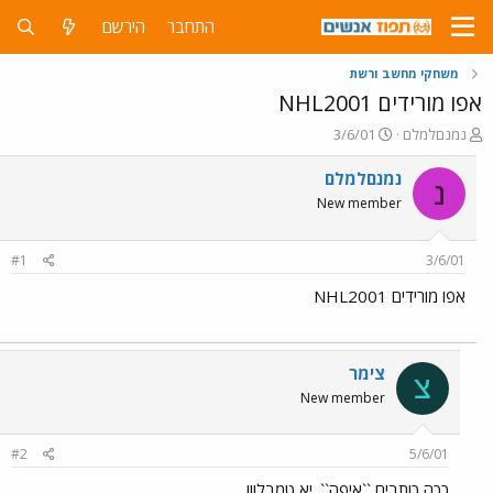
התחבר
הירשם
משחקי מחשב ורשת
אפו מורידים NHL2001
פ
פ
נמנםלמלם
3/6/01
ו
ו
ת
ר
נמנםלמלם
נ
ח
ס
New member
ה
ם
נ
ב
ו
ת
#1
3/6/01
ש
א
א
ר
אפו מורידים NHL2001
י
ך
צימר
צ
New member
#2
5/6/01
ככה כותבים ``איפה``. יא טמבל!!!