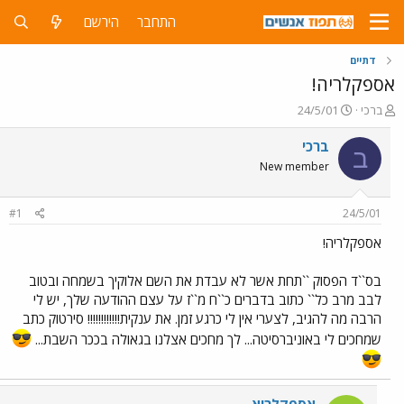
התחבר
הירשם
דתיים
אספקלריה!
פ
פ
ברכי
24/5/01
ו
ו
ת
ר
ברכי
ב
ח
ס
New member
ה
ם
נ
ב
ו
ת
#1
24/5/01
ש
א
א
ר
אספקלריה!
י
ך
בס``ד הפסוק ``תחת אשר לא עבדת את השם אלוקיך בשמחה ובטוב
לבב מרב כל`` כתוב בדברים כ``ח מ``ז על עצם ההודעה שלך, יש לי
הרבה מה להגיב, לצערי אין לי כרגע זמן. את ענקית!!!!!!!!!!!! סירטוק כתב
שמחכים לי באוניברסיטה... לך מחכים אצלנו בגאולה בככר השבת...
אספקלריא