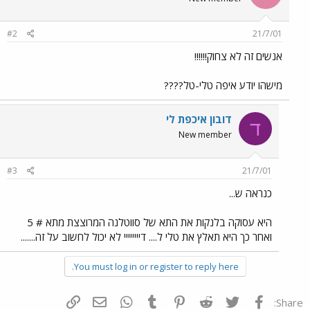
#2
21/7/01
אנשים זה לא צחוק!!!!!!
מישהו יודע איפה טלי-טל????
דובון איכפת לי
ד
New member
#3
21/7/01
כנראה ש...
היא עסוקה בלנקות את התא של סווטלנה המרוצצת מתא # 5
ואחר כך היא תאלץ את טלי ל.... דיייייייי לא יכול לחשוב על זה.......
You must log in or register to reply here.
פייסבוק
Twitter
Reddit
Pinterest
Tumblr
WhatsApp
דואר אלקטרוני
הוסף קישור
Share: