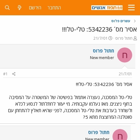
התחבר
הירשם
עשרים פלוס
אסיר מס´ 5342236: טלי-טל!!!
פ
פ
חתול פרוס
21/7/01
ו
ו
ת
ר
חתול פרוס
ח
ח
ס
New member
ה
ם
נ
ב
ו
ת
#1
21/7/01
ש
א
א
ר
אסיר מס´ 5342236: טלי-טל!!!
י
ך
טלי-טל המסכנה, נעצרה אתמול בפשיטה של המשטרה על המסיבה
בחוף ניצנים. מאז נעלמו עקבותיה. מי יעזור לחתלתול לנסוע לכלא
ולשחרר בערבות את טלי-טל המסכנה, לפני שהיא תאלץ להתחתן עם
סווטלנה המרוצצת מתא 5?
חתול פרוס
ח
New member