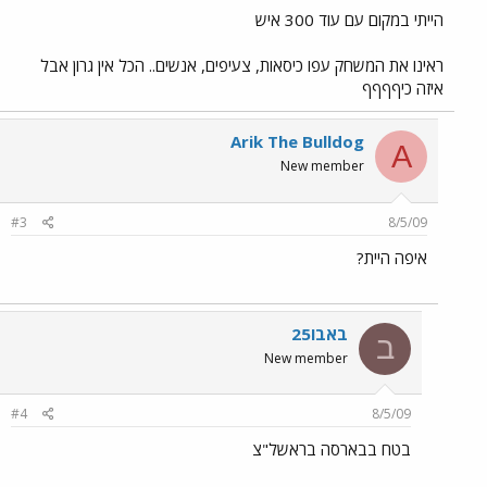
הייתי במקום עם עוד 300 איש
ראינו את המשחק עפו כיסאות, צעיפים, אנשים.. הכל אין גרון אבל
איזה כיףףףף
Arik The Bulldog
A
New member
#3
8/5/09
איפה היית?
באבו25
ב
New member
#4
8/5/09
בטח בבארסה בראשל"צ