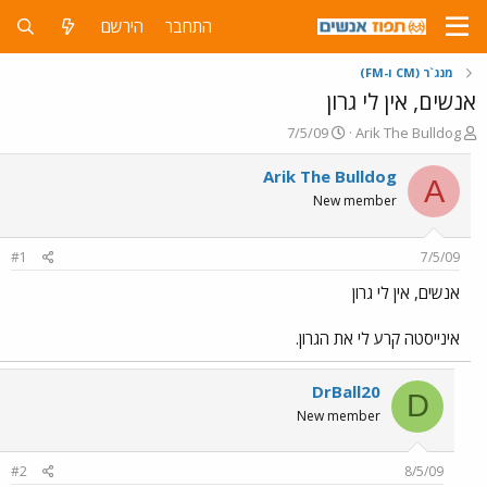
התחבר
הירשם
מנג`ר (CM ו-FM)
אנשים, אין לי גרון
פ
פ
7/5/09
Arik The Bulldog
ו
ו
ת
ר
Arik The Bulldog
A
ח
ס
New member
ה
ם
נ
ב
ו
ת
#1
7/5/09
ש
א
א
ר
אנשים, אין לי גרון
י
ך
אינייסטה קרע לי את הגרון.
DrBall20
D
New member
#2
8/5/09