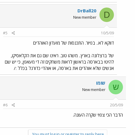
DrBall20
D
New member
#5
10/5/09
דווקא לא.. בפיור. התכנסות של מועדון האוהדים
של ברצלונה בארץ.. משהו טוב. ראינו שם גם את הקלאסיקו,
להיט! בבארסה בראשון לראות משחקים זה די מעאפן, כי יש שם
אנשים שלא אוהדים את בארסה, או אוהדי כדורגל בכלל :/
שומו
ש
New member
#6
20/5/09
הדבר הכי צפוי שקרה העונה.
You must log in or register to reply here.