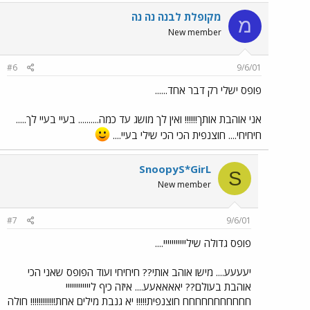
מקופלת לבנה נה נה
מ
New member
#6
9/6/01
פופס ישלי רק דבר אחד......
אני אוהבת אותך!!!!!! ואין לך מושג עד כמה.......... בעיי בעיי לך.....
חיחיחי.... חוצנפית הכי הכי שילי בעיי....
SnoopyS*GirL
S
New member
#7
9/6/01
פופס גדולה שילייייייייייי....
יעעעע.... מישו אוהב אותי?? חיחיחי ועוד הפופס שאני הכי
אוהבת בעולם?? יאאאאעע.... איזה כיף ליייייייייייי
חחחחחחחחחחח חוצנפית!!!!! יא גנבת מילים אחת!!!!!!!!!!!! חולה