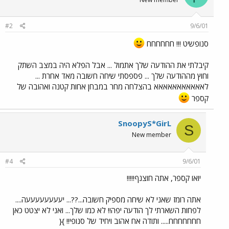
#2
9/6/01
סנופשיט !!! חחחחחח
קיבלתי את ההודעה שלך אתמול ... אבל הפלא היה במצב השתק
וחוץ מההודעה שלך ... פספסתי שיחה חשובה מאד אחרת ...
לאאאאאאאאאאא בהצלחה מחר במבחן אחות קטנה ואהובה של
קספר
SnoopyS*GirL
S
New member
#4
9/6/01
יואו קספר, אתה חוצנף!!!!!
אתה רומז שאני לא שיחה מספיק חשובה...??... יעעעעעעעעה....
לפחות השארתי לך הודעה יפה!! לא כמו שלך... ואני לא יצטט כאן
חחחחחחח..... ותודה אח אהוב ויחיד של סנופי!! }{