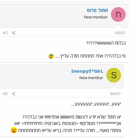
חתול פרוס
ח
New member
#3
9/6/01
נבלות האאאאא?????
מי נבלה??? את? חחחחח חולה עלייך.....
SnoopyS*GirL
S
New member
#5
9/6/01
יעעע...יעעעעע..יעעעעעע....
יא חתול שלא יודע לעשות מיאוווווווו אחד!!!!!!! אני נבלה??
אנייייייייייייייייי?? מנוולים!!! <מנופפת באגרופיה חיחיחיחיחי> יואו
וחתולי מאמי.... חולה עליי?? תהיה בריא עליי!!! חחחחחחחח