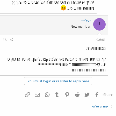
עלייך יא עמהההה והכי הכי חולה על הבעיי בעיי שלך }{
מווווווואה!!!!!! בעיי...
יעליייי
י
New member
#8
9/6/01
מכוווווווווווערת!
קול מי! יותר מאוחר כי עכשיו נאי הולכת קצת לישון... אי ניד טו טוק טו
יו.... קאזזזזזזזזזזזזזזזזזזזזזזז דאוווווווויייייייייייייייייייייייייייי
חחחחחחחחחחחחחחח
You must log in or register to reply here.
פייסבוק
Twitter
Reddit
Pinterest
Tumblr
WhatsApp
דואר אלקטרוני
הוסף קישור
Share:
עשרים פלוס