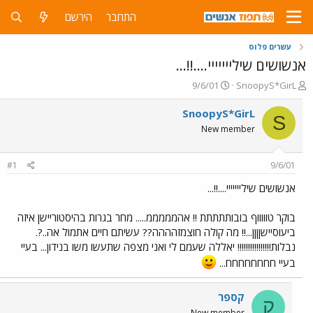
התחבר
הירשם
עשרים פלוס
אנשושים שילייייייי....!!...
פ
פ
9/6/01
SnoopyS*GirL
ו
ו
ת
ר
SnoopyS*GirL
S
ח
ס
New member
ה
ם
נ
ב
ו
ת
#1
9/6/01
ש
א
א
ר
אנשושים שילייייייי....!!...
י
ך
בוקר טוווווף בובותתתתת !! אהמממממ..... מחר בגרות בהיסטוריישן איזה
ביעוסיישןןןן...!! מה קולה חוצמזהההה?? עשיתם חיים אתמול אה..?.
נבלות!!!!!!!!!!!!!!!! יאללה שעמם לי ואני מצפה שתעשו משו בנידון... בעיי
בעיי חחחחחחחח...
קספר
ק
New member