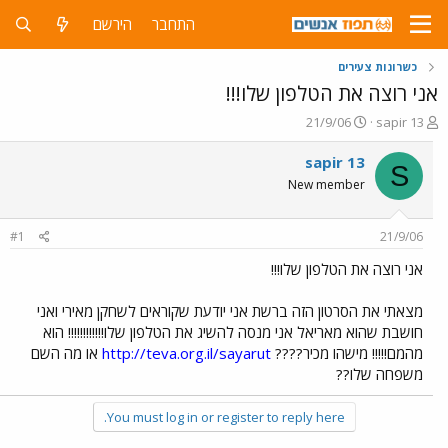
התחבר
הירשם
כשרונות צעירים
אני רוצה את הטלפון שלו!!!
פ
פ
21/9/06
sapir 13
ו
ו
ת
ר
sapir 13
S
ח
ס
New member
ה
ם
נ
ב
ו
ת
#1
21/9/06
ש
א
א
ר
אני רוצה את הטלפון שלו!!!
י
ך
מצאתי את הסרטון הזה ברשת אני יודעת שקוראים לשחקן מאירי ואני
חושבת שהוא מאריאל אני מנסה להשיג את הטלפון שלו!!!!!!!!!!!! הוא
מהמם!!!!! מישהו מכיר????
http://teva.org.il/sayarut
או מה השם
משפחה שלו??
You must log in or register to reply here.