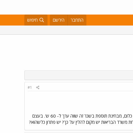
התחבר
הירשם
חיפוש
#1
הדרגה אליה הגעתי עד היום,היא אותה דרגה שהתחלתי איתה בהתחלה, יש אפשרות רק להוסיף +, וגם זה לא נותן כלום, מבחינת תוספת בשכר זה שווה ערך ל- 60 ש'. בעצם
 משרד הבריאות יש מקום להלין על כך? יש פתרון כלשהוא?