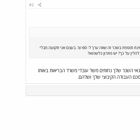
#2
הדרגה אליה הגעתי עד היום,היא אותה דרגה שהתחלתי איתה בהתחלה, יש אפשרות רק להוסיף +, וגם זה לא נותן כלום, מבחינת תוספת בשכר זה שווה ערך ל- 60 ש'. בעצם אני תקועה מבלי
הלין על כך? יש פתרון כלשהוא?
תנאי השכר שלך נחותים משל עובדי משרד הבריאות באותו
הסכם העבודה הקיבוצי שלך ושלהם.