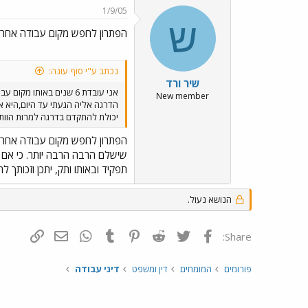
1/9/05
ש
הפתרון לחפש מקום עבודה אחר
נכתב ע"י סוף עונה:
שיר ורד
אני עובדת 6 שנים באותו מקום עבודה
New member
יכולת להתקדם בדרגה למרות הוותק
הפתרון לחפש מקום עבודה אחר
שישלם הרבה הרבה יותר. כי אם ת
תפקיד ובאותו ותק, יתכן וזכותך
הנושא נעול.
פייסבוק
Twitter
Reddit
Pinterest
Tumblr
WhatsApp
דואר אלקטרונ
הוסף קי
Share:
פורומים
המומחים
דין ומשפט
דיני עבודה