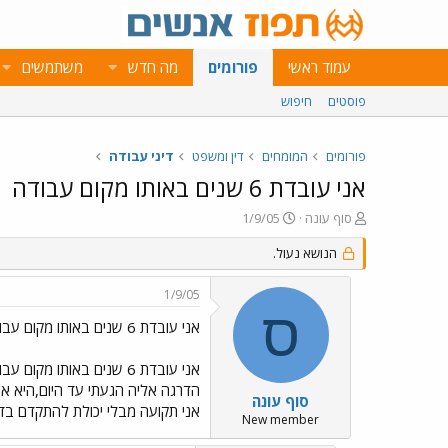
עמוד ראשי
פורומים
מה חדש
משתמשים
פוסטים
חיפוש
פורומים
המומחים
דין ומשפט
דיני עבודה
אני עובדת 6 שנים באותו מקום עבודה
פ
פ
סוף עונה
1/9/05
ו
ו
ת
ר
הנושא נעול.
ח
ס
ה
ם
1/9/05
נ
ב
ס
ו
ת
אני עובדת 6 שנים באותו מקום עבודה
ש
א
א
ר
אני עובדת 6 שנים באותו מקום עבודה
י
ך
סוף עונה
אני תקועה מבלי יכולת להתקדם בד
New member