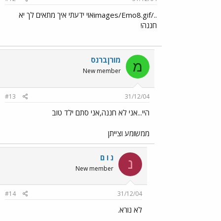
../images/Emo8.gifאוי ידעתי איך מתאים לך יא
חננה!
מורןברנס
מ
New member
#13
31/12/04
היי...אני לא חננה,אני סתם ילד טוב
ממשומע וצייתן
נ ו ם
נ
New member
#14
31/12/04
לא נורא.