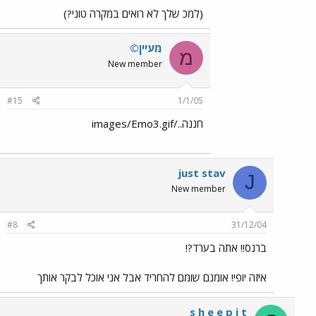
(למכ שלך לא רואים במקרה טוני?)
מעיין©
מ
New member
#15
1/1/05
חננה../images/Emo3.gif
just stav
J
New member
#8
31/12/04
ברנס!! אתה בערד?!
איזה יופי! אומנם שומם להחריד אבל אני אוכל לבקר אותך
s h e e p i t