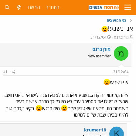
התחבר
הירשם
בני המושבים
אני נשבע!
פ
פ
מורןברנס
31/12/04
ו
ו
ת
ר
מורןברנס
מ
ח
ס
New member
ה
ם
נ
ב
ו
ת
#1
31/12/04
ש
א
א
ר
אני נשבע!
י
ך
אז זהו,אתמול זה קרה...נשבעתי אמונים לצבא הגנה לישראל... אני חושב
שמאז שביטלו את פסטיבל ערד לא היו כל כך הרבה אנשים בעיר
השוממת הזו...מילאנו איצטדיון שלם
היה מרגש
בקיצור,כמה טוב
להיות בבית! שבת שלום לכולם!
krumer18
K