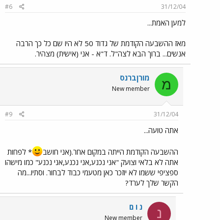
#6
31/12/04
למען האמת...
מאז ההשבעה הקודמת של גדוד 50 לא היו שם כל כך הרבה
אנשים... ברוך הבא לצה"ל. ד"א - אני (אישית) מצהיר.
מורןברנס
מ
New member
#9
31/12/04
אתה טועה...
ההשבעה הקודמת הייתה במקום אחר.(אני חושב
* לפחות
אתה לא בלאי וצועק "אני נכנע,אני נכנע,אני נכנע" כמו מישהו
ספציפי ששמו לא יוזכר כאן מטעמי כבוד לבחור. וסתיו...מה
הקשר שלך לערד?
נ ו ם
נ
New member