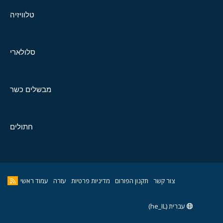
טלוויזיה
סלולארי
מבשלים כשר
חתולים
צור קשר
תקנון הפורום
מדיניות פרטיות
עזרה
עמוד ראשי
עברית (he_IL)