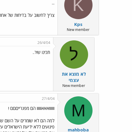
K
...
צריך לחשוב על בדיחות של אחרי
Kps
New member
26/4/04
ל
תכינו שיר..
לא מוצא את
עצמי
New member
27/4/04
M
וווווואאאווווו הם מפגרייםםם !
למה הם לא שומרים על השם של ה
פיגועים ללא ידיעת הישראלים על
mahboba