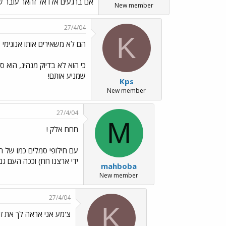
אם ברגעים אלו אל זהאר עובר שי
New member
27/4/04
K
הם לא משאירים אותו אנונימי
כי הוא לא בדיוק מנהיג, הוא 
שמניע אותם!
Kps
New member
27/4/04
M
חחח אלק !
עם חילופי סמלים כמו של ה
ידי ארצנו חח) וככה העם 
mahboba
New member
27/4/04
K
צ'מע אני אראה לך את זה