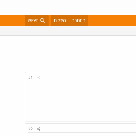
התחבר
הירשם
חיפוש
#1
#2