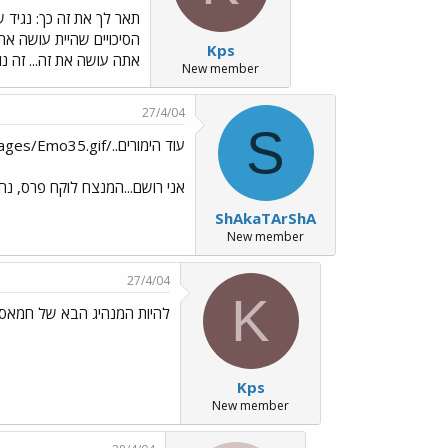
תאר לך את זה כך: נגיד 
Kps
אתה עושה את זה... זה נו
New member
27/4/04
S
עוד הימורים../images/Emo35.gif
אני רושם...המנצח לוקח פרס, נח
ShAkaTArShA
New member
27/4/04
K
להיות המנהיג הבא של חמאס
Kps
New member