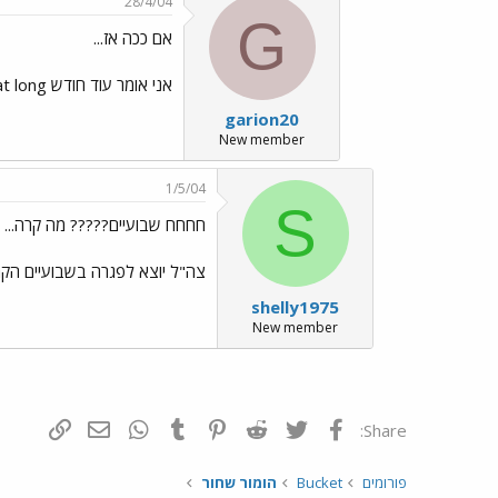
28/4/04
G
אם ככה אז...
אני אומר עוד חודש right like he'll live that long
garion20
New member
1/5/04
S
חחחח שבועיים????? מה קרה...
צה"ל יוצא לפגרה בשבועיים הקר
shelly1975
New member
פייסבוק
Twitter
Reddit
Pinterest
Tumblr
WhatsApp
דואר אלקטרונ
הוסף קי
Share:
פורומים
Bucket
הומור שחור