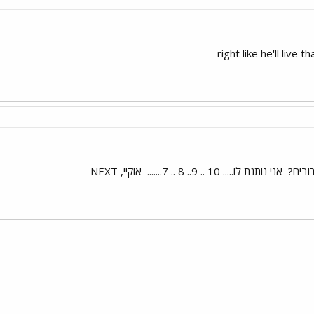
ובים?
אני נותנת לו..... 10 .. 9.. 8 .. 7.......
אוקיי, NEXT
י
שור