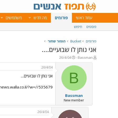
עמוד ראשי
פורומים
מה חדש
משתמשים
פוסטים
חיפוש
פורומים
Bucket
הומור שחור
אני נותן לו שבועיים....
פ
פ
26/4/04
Bassman
ו
ו
ת
ר
26/4/04
ח
ס
B
אני נותן לו שבועיים....
ה
ם
נ
ב
ו
ת
/news.walla.co.il/?w=//535679
ש
א
Bassman
א
ר
י
New member
ך
26/4/04