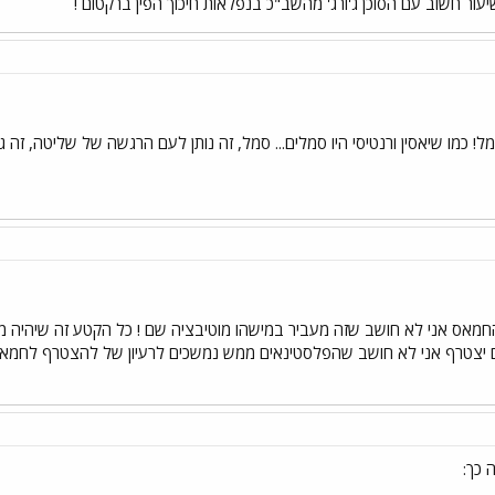
עור חשוב עם הסוכן ג'ורג' מהשב"כ בנפלאות חיכוך הפין ברקטום !
סמל! כמו שיאסין ורנטיסי היו סמלים... סמל, זה נותן לעם הרגשה של שליטה, זה
חמאס אני לא חושב שזה מעביר במישהו מוטיבציה שם ! כל הקטע זה שיהיה מישה
גם יצטרף אני לא חושב שהפלסטינאים ממש נמשכים לרעיון של להצטרף לחמ
 כך: