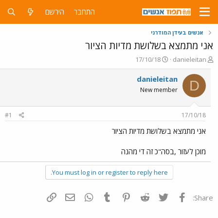
התחבר
הירשם
אנשים בעידן המודרני
אני מתמצא בשלושת מדיות הציור
פ
פ
17/10/18
danieleitan
ו
ו
ת
ר
danieleitan
D
ח
ס
New member
ה
ם
נ
ב
ו
ת
#1
17/10/18
ש
א
א
ר
אני מתמצא בשלושת מדיות הציור
י
ך
מוכן לעזור ,בסה"כ זה די מהנה
You must log in or register to reply here.
פייסבוק
Twitter
Reddit
Pinterest
Tumblr
WhatsApp
דואר אלקטרוני
הוסף קישור
Share: