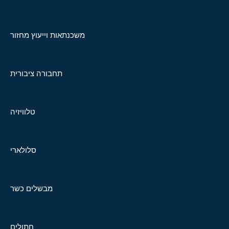
משכנתאות וייעוץ מחזור
תחבורה ציבורית
טלוויזיה
סלולארי
מבשלים כשר
חתולים