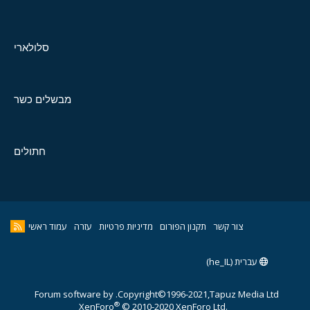
סלולארי
מבשלים כשר
חתולים
צור קשר
תקנון הפורום
מדיניות פרטיות
עזרה
עמוד ראשי
עברית (he_IL)
Forum software by
Copyright©1996-2021,Tapuz Media Ltd.
®
XenForo
© 2010-2020 XenForo Ltd.