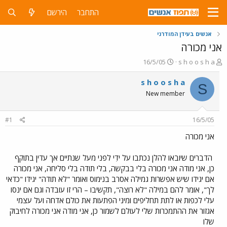
התחבר
הירשם
אנשים בעידן המודרני
אני מכורה
פ
פ
16/5/05
s h o o s h a
ו
ו
ת
ר
s h o o s h a
S
ח
ס
New member
ה
ם
נ
ב
ו
ת
#1
16/5/05
ש
א
א
ר
אני מכורה
י
ך
הדברים שיובאו להלן נכתבו על ידִי לפני מעל שנתיים אך עדין בתוקף
כן, אני מודה אני מכורה בלי בבקשה, בלי תודה בלי סליחה, אני מכורה
אם יגידו שיש אפשרות גמילה אסרב בנימוס ואומר "לא תודה" יגידו "כדאי
לך", אומר להם במילה "לא רוצה", תקשיבו – הרי זו עובדה וגם אם ינסו
עלי לכפות או לתת תחליפים ומיני הפתעות את כולם אדחה ועל עצמי
אגזור את ההתמכרות שלי לעולם לשמור כן, אני מודה אני מכורה לחיבוק
שלו