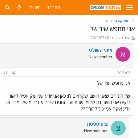
התחבר
הירשם
מוזיקה מזרחית
אני מחפש שיר של
פ
פ
איתי השולט
20/1/03
ו
ו
ת
ר
איתי השולט
א
ח
ס
New member
ה
ם
נ
ב
ו
ת
#1
20/1/03
ש
א
א
ר
אני מחפש שיר של
י
ך
של הזמרים שאני חושב שקוראים לו: כאן אני יודע שמושיק עפיה ליאור
נרקיס אני חושב גם שלומי שבת ועוד זמרים שרים את זה מישהו מכיר או
יודע איפה אני יכול להוריד??
ציפיטפטת
צ
New member