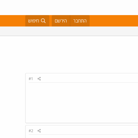
התחבר
הירשם
חיפוש
#1
#2