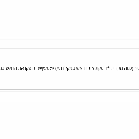
רתי!" (כמה מקורי... *דופקת את הראש במקלדת*) @מעין@ תדפקו את הראש במש