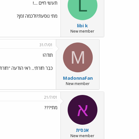
L
תעשי חיים ....!
מתי נוסעת?ולכמה זמן?
libi k
New member
31/7/01
M
תודה!
כבר חזרתי... ראי הודעה "חז
MadonnaFan
New member
21/7/01
א
מתי???
אגסית
New member