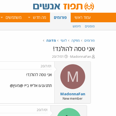
עמוד ראשי
פורומים
מה חדש
משתמשים
פוסטים
חיפוש
פורומים
מוזיקה
לועזי
מדונה
אני טסה להולנד!
פ
פ
20/7/01
MadonnaFan
ו
ו
ת
ר
20/7/01
ח
ס
M
אני טסה להולנד!
ה
ם
נ
ב
ו
ת
תתגעגעו אלי!!! ביי! @מעין@
ש
א
MadonnaFan
א
ר
י
New member
ך
20/7/01