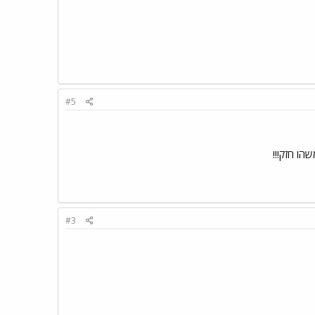
#5
הו חזק!!!
#3