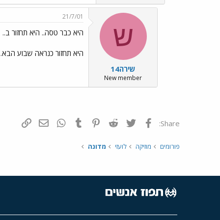
21/7/01
ש
היא כבר טסה.. היא תחזור ב..
היא תחזור כנראה שבוע הבא.. 
שירה14
New member
פייסבוק
Twitter
Reddit
Pinterest
Tumblr
WhatsApp
דואר אלקטרונ
הוסף קי
Share:
פורומים
מוזיקה
לועזי
מדונה