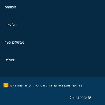
טלוויזיה
סלולארי
מבשלים כשר
חתולים
צור קשר
תקנון הפורום
מדיניות פרטיות
עזרה
עמוד ראשי
עברית (he_IL)