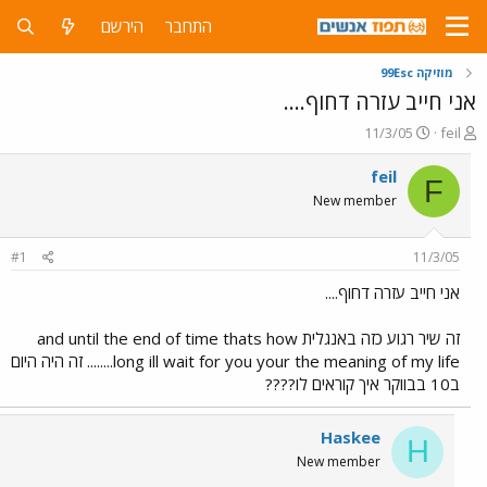
התחבר
הירשם
מוזיקה 99Esc
אני חייב עזרה דחוף....
פ
פ
11/3/05
feil
ו
ו
ת
ר
feil
F
ח
ס
New member
ה
ם
נ
ב
ו
ת
#1
11/3/05
ש
א
א
ר
אני חייב עזרה דחוף....
י
ך
זה שיר רגוע כזה באנגלית and until the end of time thats how
long ill wait for you your the meaning of my life........ זה היה היום
ב10 בבווקר איך קוראים לו????
Haskee
H
New member