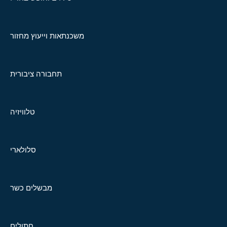
משכנתאות וייעוץ מחזור
תחבורה ציבורית
טלוויזיה
סלולארי
מבשלים כשר
חתולים