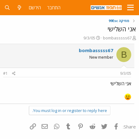
התחבר
הירשם
מוזיקה 99Esc
אני השלישי
פ
פ
9/3/05
bombasssss67
ו
ו
ת
ר
bombasssss67
B
ח
ס
New member
ה
ם
נ
ב
ו
ת
#1
9/3/05
ש
א
א
ר
אני השלישי
י
ך
You must log in or register to reply here.
פייסבוק
Twitter
Reddit
Pinterest
Tumblr
WhatsApp
דואר אלקטרוני
הוסף קישור
Share: