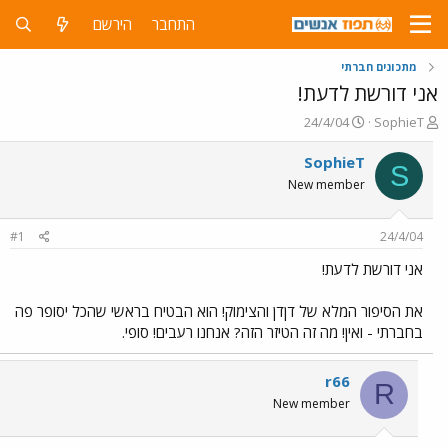
התחבר
הירשם
מתכונים חברתי
אני דורשת לדעת!
פ
פ
24/4/04
SophieT
ו
ו
ת
ר
SophieT
S
ח
ס
New member
ה
ם
נ
ב
ו
ת
#1
24/4/04
ש
א
א
ר
אני דורשת לדעת!
י
ך
את הסיפור המלא של דןדן והצימוק! הוא הבטיח בראשי שהכל יסופר פה
בחברתי - ואין! מה זה הטיזר הזה? אנחנו רעבים! סופי.
r66
R
New member