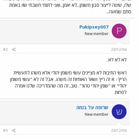
שלו, שיטה לייצור סבון משומן...לא יאמן...ואני לתומי חשבתי שזו באמת
סתם שמועה...
Pukipsey007
P
New member
#2
29/12/04
לא לא לא..
ראשי התיבות לא מציינים עשוי משומן יהודי אלא משהו לתעשיית
הרייך- R זה רייך ושאר האותיות זה משהו.. אבל זה לא "עשוי משומן
יהודי" או "שומן יהודי טהור". טוב, זה מה שהמדריכה שלנו אמרה
לפחות.
שרופה על בנחה
ש
New member
#3
29/12/04