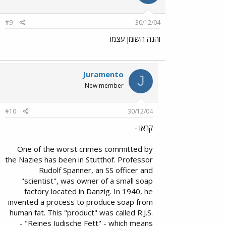
#9
30/12/04
והנה השומן עצמו
Juramento
J
New member
#10
30/12/04
קראו -
One of the worst crimes committed by
the Nazies has been in Stutthof. Professor
Rudolf Spanner, an SS officer and
"scientist", was owner of a small soap
factory located in Danzig. In 1940, he
invented a process to produce soap from
human fat. This "product" was called R.J.S.
- "Reines Judische Fett" - which means