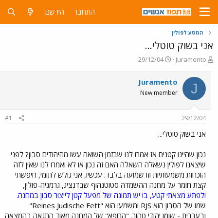
התחבר
הירשם
המסע לפולין
אני בשוק טוטלי...
פ
פ
29/12/04
Juramento
ו
ו
ת
ר
Juramento
J
ח
ס
New member
ה
ם
נ
ב
ו
ת
#1
29/12/04
ש
א
א
ר
אני בשוק טוטלי...
י
ך
נכון שהיינו קטנים אז אמרו לנו שבזמן השואה עשו מהיהודים סבון? לפני
שיצאנו לפולין נשאלה השאלה האם זה נכון או לא ואמרו לנו שאין לזה
הוכחות משמעותיות וזו שמועה בלבד. עכשיו, אני גולש לתומי, חיפשתי
קצת חומר על מחנה ההשמדה סטוטנהוף שבדנציג, גרמניה-פולין,
ולפתע מצאתי קטע, בו יש תמונה של מפעל קטן לייצור סבון במחנה
.
שמו של הסבון הוא RJS ומשמעו הוא "Reines Judische Fett"
ובעברית - שומן יהודי טהור. "הרופא" של המחנה מאוד התגאה בהמצאה