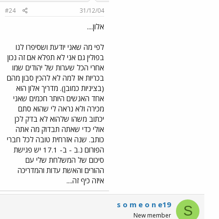
#24
31/12/04
אלון....
לפי מה שאני יודעת ושסיפרו לנו
בפולין גם אני לא תפלא אם זה נכון
אחרי הכל שערות של יהודים שמו
בכריות אז למה לא להכין סבון מהם
(בציניות כמובן). מדריך אלון הוא
אחד האנשים היותר חכמים שאני
מכירה ולא נראה לי שהוא סתם
יכתוב משהו שלהוא לא בדק לכן
אולי כדי שאתה תבדוק מה אתה
כותב. שנה אזרחית טובה לכל חברי
הפורום נ.ב - ב- 17.1 יש פגישת
סיכום של המשלחת שלי עם
ההורים והאשת עדות והמדריכה
איזה כיף זה....
s o m e o n e19
S
New member