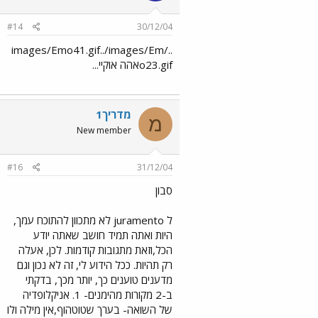
#14
30/12/04
../images/Emo41.gif../images/Em
o23.gifאהה אוקיי...
מדריך1
מ
New member
#16
31/12/04
סבון
ל juramento לא מתכוון להתוכח עמך,
היות ואתה תמיד חושב שאתה יודע
הכל,וזאת מתגובות קודמות. לכן, אעלה
רק תהיות. ככל הידוע לי, זה לא נכון וגם
מדענים טוענים כך, יותר מכך, בדקתי
ב-2 מקורות מהימנים- 1. אניקלופדיה
של השואה- בערך שטוטהוף,אין מילה ולו