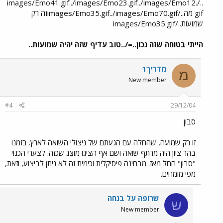
../images/Emo41.gif../images/Emo23.gif../images/Emo12.
gif מה../images/Emo35.gif../images/Emo70.gifזה רק
שמועות../images/Emo35.gif
הייתי בטוחה שזה נכון..=/..טוב עדיף שזה יהיה שמועות..
מדריך1
מ
New member
#4
29/12/04
סבון
זו רק שמועה, שהחלה עם הגעתם של ניצולי השואה לארץ. בזמנו
בהר ציון היה מרתף שואה ושם אף הציגו מוצג שכזה. לצערי הכנוי
"סבון" החל מאז. מבחינה פיסיקלית וכימית זה לא ניתן לביצוע, וזאת,
מפי מומחים.
שרופה על בנחה
ש
New member