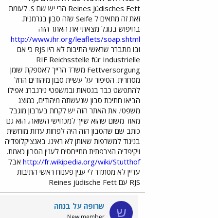
Reines Jüdisches Fett הרי יש שם S. לעומת
זאת זה מתאים ל Seife שזה סבון בגרמנית.
בחיפוש בגוגל מצאתי את האתר הזה
http://www.ihr.org/leaflets/soap.shtml
ובו מתברר שראשי התיבות לא היו RJS כי אם
RIF Reichsstelle für Industrielle
Fettversorgung משרד הרייך לאספקת שומן
מסחרית. הסיפור על עשיית סבון מיהודים החל
להתפשט כבר בגטאות ובמשפטי נירנברג אפילו
הביאו חתיכת סבון שנעשתה מיהודים, כמוצג
משפטי. את האתר הזה יש לקחת בערבון מוגבל
מאוד משום שהוא שייך למכחישי השואה. הוא גם
כותב שם שהסבון הזה היה לפחות עדות מוחשית
בניגוד למשרפות שאותן לא ראינו. באנציקלופדיה
ויקיפדיה הצרפתית מתייחסים לענין הסבון כאמת.
http://fr.wikipedia.org/wiki/Stutthof
אבל
עדיין לא מסתדר לי ענין פענוח ראשי התיבות
RJS עם Reines jüdische Fett
שרופה על בנחה
ש
New member