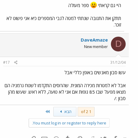
היי גם קראתי
ספר מעולה
תתקן את התגובה שנתתי למטה לגבי המספרים כיא אני פשוט לא
זוכר.
DaveAmaze
D
New member
#17
31/12/04
עשו סבון מאנשים באופן כללי אבל
אבל לא למטרות מכירה המונית. שהרוסים התקדמו לשטח גרמניה הם
מצאו מפעל שבו 85 גופות אם אני לא טועה, ללא ראש. שעשו מהן
סבון :/
Last
1 of 2
הבא
You must log in or register to reply here.