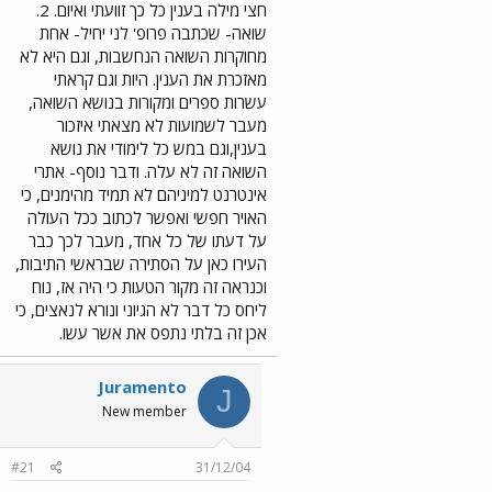
חצי מילה בענין כל כך זוועתי ואיום. 2.
שואה- שכתבה פרופ' לני יחיל- אחת
מחוקרות השואה הנחשבות, וגם היא לא
מאזכרת את הענין. היות וגם קראתי
עשרות ספרים ומקורות בנושא השואה,
מעבר לשמועות לא מצאתי איזכור
בענין,וגם במש כל לימודי את נושא
השואה זה לא עלה. ודבר נוסף- אתרי
אינטרנט למיניהם לא תמיד מהימנים, כי
האויר חפשי ואפשר לכתוב ככל העולה
על דעתו של כל אחד, מעבר לכך כבר
העירו כאן על הסתירה שבראשי התיבות,
וכנראה זה מקור הטעות כי היה אז, נוח
ליחס כל דבר לא הגיוני ונורא לנאצים, כי
אכן זה בלתי נתפס את אשר עשו.
Juramento
J
New member
#21
31/12/04