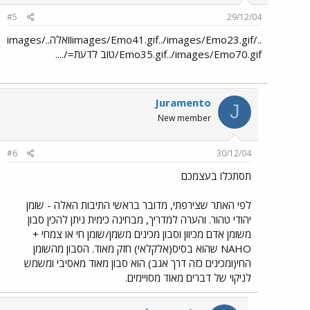
#5
29/12/04
../images/Emo41.gif../images/Emo23.gifוואלה../images
/Emo35.gif../images/Emo70.gifטוב לדעת=/....
Juramento
J
New member
#6
30/12/04
תסתכלו בעצמכם
לפי האתר שצירפתי, מדובר בראשי התיבות האלה - שומן
יהודי טהור. והערה למדריך, מבחינה כימית ניתן להכין סבון
משומן אדם מכיוון וסבון מכינים משמן/שומן חי או צמחי +
NAHO שהוא בסיס(אלקלאי) חזק מאוד. הסבון מהשומן
החי(ומכינים כזה דרך אגב) הוא סבון מאוד מאסיבי ומשמש
לניקוי של דברים מאוד מסויימים.