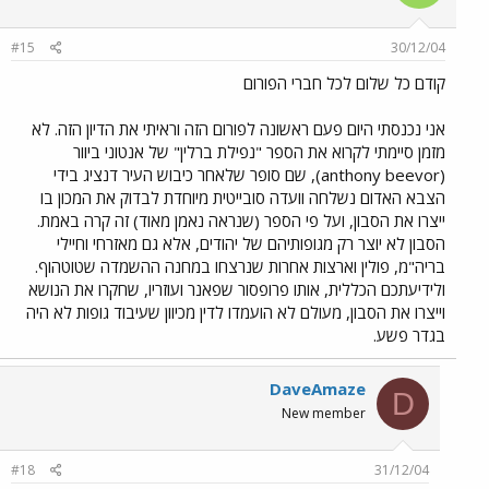
#15
30/12/04
קודם כל שלום לכל חברי הפורום
אני נכנסתי היום פעם ראשונה לפורום הזה וראיתי את הדיון הזה. לא
מזמן סיימתי לקרוא את הספר "נפילת ברלין" של אנטוני ביוור
(anthony beevor), שם סופר שלאחר כיבוש העיר דנציג בידי
הצבא האדום נשלחה וועדה סובייטית מיוחדת לבדוק את המכון בו
ייצרו את הסבון, ועל פי הספר (שנראה נאמן מאוד) זה קרה באמת.
הסבון לא יוצר רק מגופותיהם של יהודים, אלא גם מאזרחי וחיילי
בריה"מ, פולין וארצות אחרות שנרצחו במחנה ההשמדה שטוטהוף.
ולידיעתכם הכללית, אותו פרופסור שפאנר ועוזריו, שחקרו את הנושא
וייצרו את הסבון, מעולם לא הועמדו לדין מכיוון שעיבוד גופות לא היה
בגדר פשע.
DaveAmaze
D
New member
#18
31/12/04