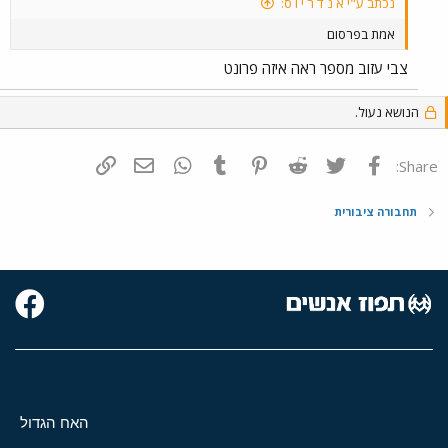
נכתב ע"י א נ ד ר י ו ס:
אמת בפרסום
צבי עזוב מספר ראה איזה פרונט
הנושא נעול.
פייסבוק
Twitter
Reddit
Pinterest
Tumblr
WhatsApp
דואר אלקטרוני
הוסף קישור
Share:
תחבורה ציבורית
האח הגדול