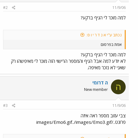
#2
11/9/06
למה מוכר לי הגיף ברקע?
נכתב ע"י א נ ד ר י ו ס:
אמת בפרסום
למה מוכר לי הגיף ברקע?
לא יודע למה אבל הגיף והמספר הרישוי הזה מוכר לי מאיפשהו רק
שאני לא נזכר מאיפה.
ה דרומי
ה
New member
#3
11/9/06
צבי עזוב מספר ראה איזה
פרונט../images/Emo6.gif../images/Emo3.gif