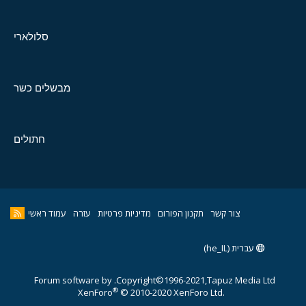
סלולארי
מבשלים כשר
חתולים
צור קשר
תקנון הפורום
מדיניות פרטיות
עזרה
עמוד ראשי
עברית (he_IL)
Forum software by
Copyright©1996-2021,Tapuz Media Ltd.
®
XenForo
© 2010-2020 XenForo Ltd.