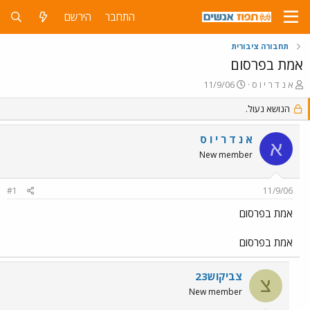
התחבר
הירשם
תחבורה ציבורית
אמת בפרסום
פ
פ
א נ ד ר י ו ס
11/9/06
ו
ו
ת
הנושא נעול.
ר
ח
ס
ה
ם
א נ ד ר י ו ס
א
נ
ב
New member
ו
ת
ש
א
א
ר
#1
11/9/06
י
ך
אמת בפרסום
אמת בפרסום
צביקוש23
צ
New member