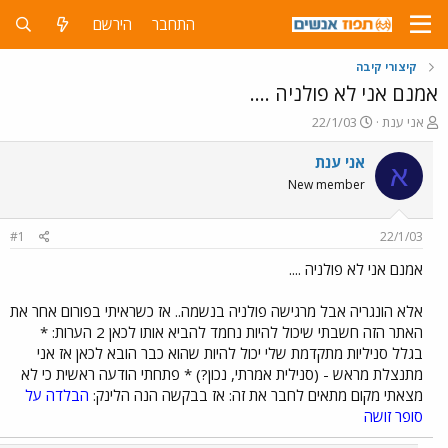
התחבר
הירשם
קיצורי קיבה
אמנם אני לא פולניה ....
פ
פ
אני ענת
22/1/03
ו
ו
ת
ר
אני ענת
א
ח
ס
New member
ה
ם
נ
ב
ו
ת
#1
22/1/03
ש
א
א
ר
אמנם אני לא פולניה ....
י
ך
אלא הונגריה אבל מרגישה פולניה בנשמה.. אז כשראיתי בפורום אחר את
האתר הזה חשבתי שיכול להיות נחמד להביא אותו לכאן 2 הערות: *
בגלל סניליות מתקדמת שלי יכול להיות שהוא כבר הובא לכאן אז אני
מתנצלת מראש - (סנילית אמרתי, נכון?) * פתחתי הודעה ראשית כי לא
מצאתי מקום מתאים לחבר את זה: אז בבקשה הנה הלינק:
הבלדה על
סופר זושה