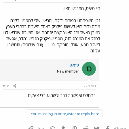
היי סיאט, המרגש מצוין
נכון משפחתנו בפורום גדלה, והראיון שלי למפגש בקנה
מידה גדול הוא לעשות פיקניק באחד היערות ברחבי הארץ,
כמובן כאשר מזג האוויר קצת יתחמם. אני חושבת שכדאי לנו
לסגל את המנהג הזה, מפני שפיקניק מגבש נהדר, אפשר
לשלב טבע, אוכל, מוסיקה וכו..........(וגם שידוכים) ותחשבו
על זה
סיאט
ס
New member
#18
22/1/03
בהחלט ואפשר לדבר ולשמוע בלי צעקות
You must log in or register to reply here.
פייסבוק
Twitter
Reddit
Pinterest
Tumblr
WhatsApp
דואר אלקטרוני
הוסף קישור
Share: