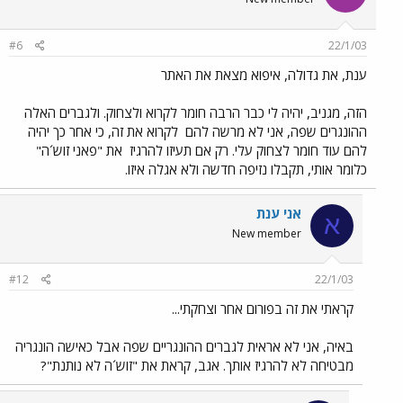
#6
22/1/03
ענת, את גדולה, איפוא מצאת את האתר
הזה, מגניב, יהיה לי כבר הרבה חומר לקרוא ולצחוק. ולגברים האלה
ההונגרים שפה, אני לא מרשה להם
לקרוא את זה, כי אחר כך יהיה
להם עוד חומר לצחוק עלי. רק אם תעיזו להרגיז
את "פאני זוש´ה"
כלומר אותי, תקבלו נזיפה חדשה ולא אגלה איזו.
אני ענת
א
New member
#12
22/1/03
קראתי את זה בפורום אחר וצחקתי...
באיה, אני לא אראית לגברים ההונגריים שפה אבל כאישה הונגריה
מבטיחה לא להרגיז אותך. אגב, קראת את "זוש´ה לא נותנת"?