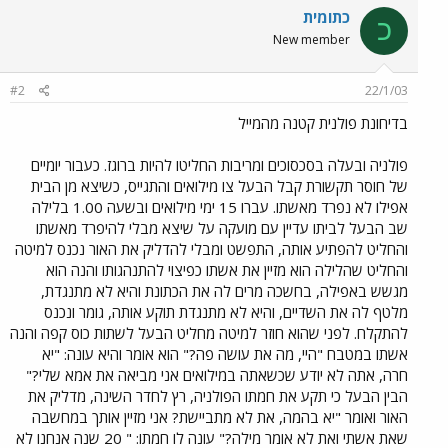
כתומית
כ
New member
#2
22/1/03
בדיחונת פולנית קטנה מהמייל
פולניה ובעלה בסכסוכים ומריבות החליטו להיות ברוגז. כעבור יומיים
של חוסר תקשורת קבל הבעל צו מילואים והתגייס, כשיצא מן הבית
אפילו לא נפרד מאשתו. עברו 15 ימי מילואים ובשעה 1.00 בלילה
שב הבעל לביתו עדיין עם מועקה על שיצא מבלי להיפרד מאשתו
והחליט להפתיע אותה, התפשט ומבלי להדליק את האור נכנס למיטה
והחליט שהלילה הוא מזיין את אשתו כפיצוי להתנהגותו והנה הוא
מגשש באפילה, בחשכה מרים לה את הכתונת והיא לא מתנגדת,
מלטף לה את השדיים, והיא לא מתנגדת תוקע אותה, גומר ונכנס
להתקלח. לפני שהוא חוזר למיטה מחליט הבעל לשתות כוס קפה והנה
אשתו במטבח "היי, מה את עושה פה?" הוא אומר והיא עונה: "יא
חרה, אתה לא יודע שכשאתה במילואים אני מביאה את אמא שלי?"
הבין הבעל כי תקע את חמתו הפולניה, רץ לחדר השינה, מדליק את
האור ואומר "יא בהמה, את לא מתביישת? אני מזיין אותך במחשבה
שאת אשתי ואת לא אומר מילה?" עונה לו חמתו: " 20 שנה אנחנו לא