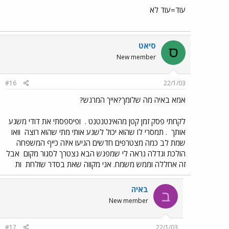
עוד=עוד לא
סיאט
ס
New member
#16
22/1/03
אמא באיה מה שלומך?אייך המרגש?
לקחתי פסק זמן קטן מהאינטנטנט .
ופיספסתי את דודי משגע
אותך
. תמסרי לו שהוא יכול לשגע אותי מתי שהוא רוצה
וואו
שמת לב כמה מצטרפים חדשים הגיעו איזה כייף המשפחה
הולכת וגדלה נראה לי שמפגש הבא נצטרך לסגור מקום
אבל
זה אחללה וממש משמח. אני מקווה שאת בסדר שולחת
ות
באיה
ב
New member
#17
22/1/03