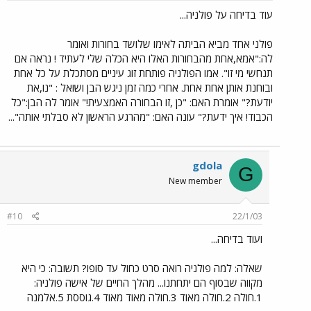
עוד בדיחה על פולניה...
פולני אחד מביא הביתה לאימו שלושד בחורות ואומר
לה:"אמא,אחת מהבחורות האלו היא הכלה שלי לעתיד ! נראה אם
תנחשי מי זו". אמו הפולניה פותחת זוג עיניים מסתכלת על כל אחת
ובוחנת אותן אחת אחת. אחרי כמה זמן ניגש הבן ושואל : "נו,את
יודעת?" אומרת האם: "כן ,זו הבחורה האמצעית!" אומר לה הבן:"כל
הכבוד! איך ידעת?" עונה האם: "מהרגע הראשון לא סבלתי אותה"...
gdola
G
New member
#10
22/1/03
ועוד בדיחה...
שאלה: למה פולניה רואה סרט כחול עד סופו? תשובה: כי היא
מקווה שבסוף הם יתחתנו... מהלך החיים של אישה פולניה:
1.חולה 2.חולה מאוד 3.חולה מאוד מאוד 4.גוססת 5.אלמנה