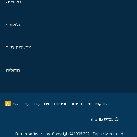
טלוויזיה
סלולארי
מבשלים כשר
חתולים
צור קשר
תקנון הפורום
מדיניות פרטיות
עזרה
עמוד ראשי
עברית (he_IL)
Forum software by
Copyright©1996-2021,Tapuz Media Ltd.