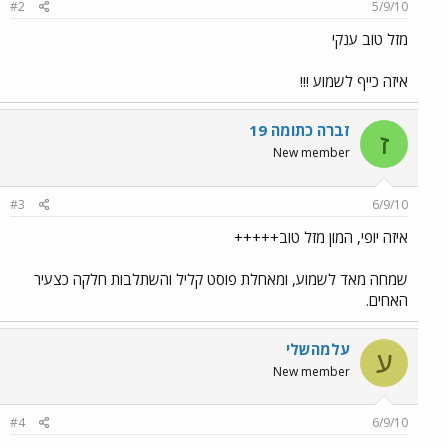
#2
5/9/10
מזל טוב ענקי
איזה כייף לשמוע !!!
זברה כתומה 19
ז
New member
#3
6/9/10
איזה יופי, המון מזל טוב+++++
שמחה מאד לשמוע, ומאחלת פוסט קליל והשתלבות חלקה כצעיר
האחים.
עלמהשלי
ע
New member
#4
6/9/10