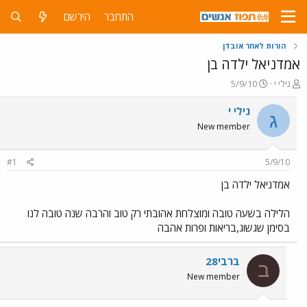
התחבר
הירשם
הורות לאחר אובדן
אמדניאל ילדה בן
פ
פ
גילי י
5/9/10
ו
ו
ת
ר
גילי י
ג
ח
ס
New member
ה
ם
נ
ב
ו
ת
#1
5/9/10
ש
א
א
ר
אמדניאל ילדה בן
י
ך
הלילה בשעה טובה ומוצלחת אהובתי רק טוב והרבה שנה טובה לנו
בסימן שגשוג,בריאות ופרות אהבה
ברבי28
ב
New member