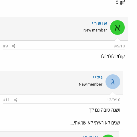
5.gif
א וש ר י
א
New member
#9
9/9/10
קולולולולולולו
גילי י
ג
New member
#11
12/9/10
ושנה טובה גם לך
שנים לא ראיתי לא שמעתי....