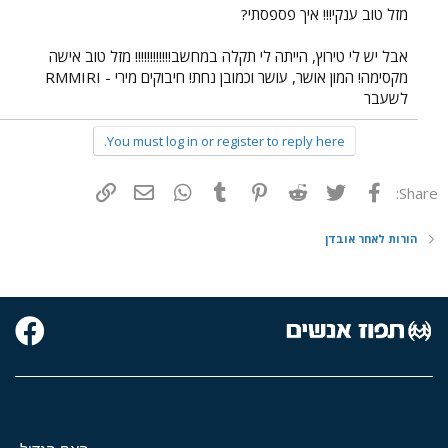
מזל טוב ענקי!!! איך פספסתי?
אבל יש לי טירוץ, הייתה לי תקלה במחשב!!!!!!!!!!!! מזל טוב אישה
מקסימה! המון אושר, עושר וכמובן נחת! חיבוקים מירי - RMMIRI
לשעבר
You must log in or register to reply here.
פייסבוק
Twitter
Reddit
Pinterest
Tumblr
WhatsApp
דואר אלקטרוני
הוסף קישור
Share:
הורות לאחר אובדן