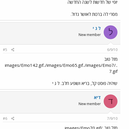
יופי של חדשות לשנה החדשה
מסרי לה ברכות לאושר גדול.
ל ג י
ל
New member
#5
6/9/10
מזל טוב
../images/Emo142.gif../images/Emo65.gif../images/Emo7
7.gif
שיהיה פוסט קל, בריא ושופע חלב. ל ג י
דיא
ד
New member
#6
7/9/10
מזל טוב../images/Emo70.gif