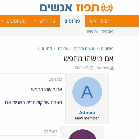
עמוד ראשי
פורומים
מה חדש
משתמשים
פוסטים
חיפוש
פורומים
אנשים וחברה
אמונה
דתיים
אם מישהו מחפש
פ
פ
20/1/03
Admini
ו
ו
ת
ר
20/1/03
ח
ס
A
אם מישהו מחפש
ה
ם
נ
ב
ו
ת
מצבה של קולומביה בשניות אלו
ש
א
Admini
א
ר
י
New member
ך
22/1/03