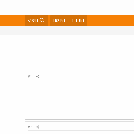
התחבר
הירשם
חיפוש
#1
#2