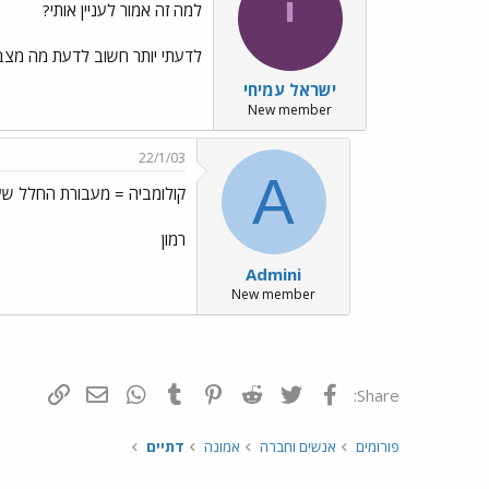
י
למה זה אמור לעניין אותי?
לדעתי יותר חשוב לדעת מה מצב
ישראל עמיחי
New member
22/1/03
A
קולומביה = מעבורת החלל שעל
רמון
Admini
New member
פייסבוק
Twitter
Reddit
Pinterest
Tumblr
WhatsApp
דואר אלקטרונ
הוסף קי
Share:
פורומים
אנשים וחברה
אמונה
דתיים