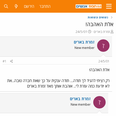
התחבר
הירשם
נשואים ונשואות
אלת האהבה!
פ
פ
זמרת בארים
24/5/01
ו
ו
ת
ר
זמרת בארים
ז
ח
ס
New member
ה
ם
נ
ב
ו
ת
#1
24/5/01
ש
א
א
ר
אלת האהבה!
י
ך
רק רציתי להגיד לך תודה.... תודה ענקית על כך שאת חברה טובה...את
לא יודעת כמה עזרת לי... אוהבת אותך מאד זמרת בארים
זמרת בארים
ז
New member