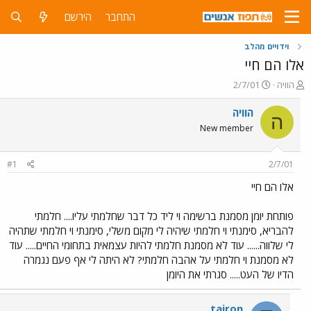
התחבר
הירשם
וידויים מהלב
אלו הם חיי
פ
פ
הוויה
2/7/01
ו
ו
ת
ר
הוויה
ה
ח
ס
New member
ה
ם
נ
ב
ו
ת
#1
2/7/01
ש
א
א
ר
אלו הם חיי
י
ך
פותחת יומן מסמנת ברשימה וי ליד כל דבר שחלמתי עליו.... חלמתי
להבריא, סימנתי וי חלמתי שיהיה לי מקום משלי, סימנתי וי חלמתי שתהיה
לי שלווה...... עוד לא מסמנת חלמתי להיות עצמאית בתחומי החיים..... עוד
לא מסמנת וי חלמתי על אהבה חלמתי? לא היתה לי אף פעם נגמרה
הדיו של העט..... סגרתי את היומן
tairon