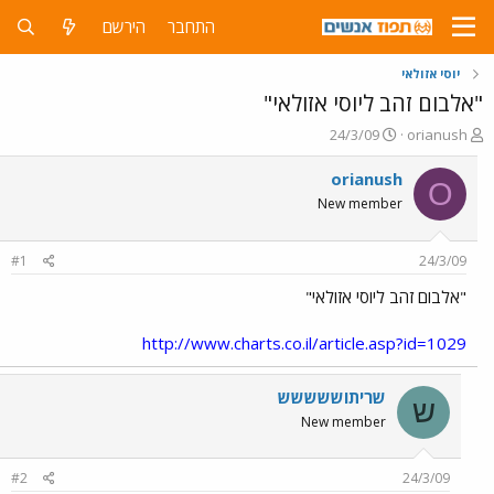
התחבר
הירשם
יוסי אזולאי
"אלבום זהב ליוסי אזולאי"
פ
פ
24/3/09
orianush
ו
ו
ת
ר
orianush
O
ח
ס
New member
ה
ם
נ
ב
ו
ת
#1
24/3/09
ש
א
א
ר
"אלבום זהב ליוסי אזולאי"
י
ך
http://www.charts.co.il/article.asp?id=1029
שריתוששששש
ש
New member
#2
24/3/09