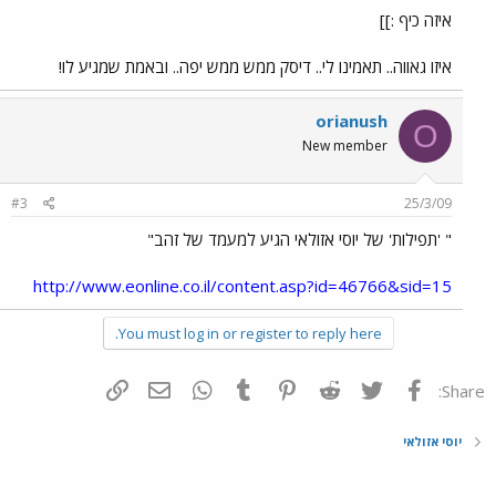
איזה כיף :]]
איזו גאווה.. תאמינו לי.. דיסק ממש ממש יפה.. ובאמת שמגיע לו!
orianush
O
New member
#3
25/3/09
" 'תפילות' של יוסי אזולאי הגיע למעמד של זהב"
http://www.eonline.co.il/content.asp?id=46766&sid=15
You must log in or register to reply here.
פייסבוק
Twitter
Reddit
Pinterest
Tumblr
WhatsApp
דואר אלקטרוני
הוסף קישור
Share:
יוסי אזולאי