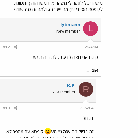
מישהו יכול לספר לי משהו על המשו הזה (התכוונתי
לקופסת הסינגלים) מה יש בזה, ולמה זה כזה שווה?
lybmann
L
New member
#12
26/4/04
כן גם אני רוצה לדעת... למה זה ממש
אוצר....
Rוית
R
New member
#13
26/4/04
בגדול-
זה בדיוק מה שזה נשמע
קופסא עם מספר לא
מבוטל של סינגלים (5? אני כבר לא זוכרת)