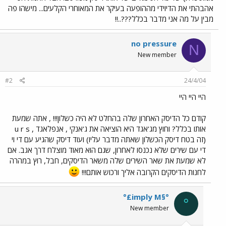
אהבהתי את הדיוידי מההופעה בעיקר את המאוחרי הקלעים... מישהו פה
מבין על מה אני מדבר בכלל???..!!
no pressure
N
New member
#2
24/4/04
היי היי היי
קודם כל הדיסק האחרון שלה בהחלט לא היה כשלון!!! , אתה שמעת
אותו בכלל? וחוץ מג'אגד היא הוציאה את ג'אנקי , אנפלאגד , u r s
(זה בטח דיסק הכשלון שאתה מדבר עליו) ועוד דיסק שהגיע עם די וי
די עם שירים שלא נכנסו לאחרון, שגם הוא מאוד מוצלח דרך אגב. אם
לא שמעת את שאר השירים שלה משאר הדיסקים, חבל, רוץ במהרה
לחנות הדיסקים הקרובה אליך ורכוש אותם!!!
°£imply M§°
°
New member