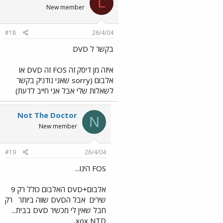
L
New member
#18
26/4/04
בקשר ל DVD
איזה מן דיסק זה FOS זה DVD או
אלבום (sorry שאני נודניק בקשר
לשאלות שלי אבל אני חייב לדעת)
Not The Doctor
N
New member
#19
26/4/04
FOS הינו...
אלבום+DVD האלבום כולל רק 9
שירים
אבל הDVD שווה ביותר
רק
חבל שאין לי מכשיר DVD בבית...
xox NTD.