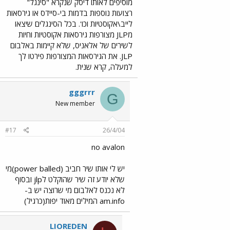
מוסיפים לאותו דיסק שנקרא "סינגל"
רצועות נוספות בדמות בי-סיידס או גירסאות
לייב\אקוסטיות וכו'. בכל הסינגלים שיצאו
מJLP מצורפות גירסאות אקוסטיות וחיות
לשירים של אלאניס, שלא קיימות באלבום
JLP. את הגירסאות המצורפות פירטו לך
למעלה, קרא שנית.
gggrrr
G
New member
#17
26/4/04
no avalon
יש לי אותו שיר חביב (power balled)מי
שלא יודע זה שיר שהוקלט לjlp ובסוף
לא נכנס לאלבום מי שרוצה יש ב-
am.info המילים מאוד יפות(כרגיל)
LIOREDEN