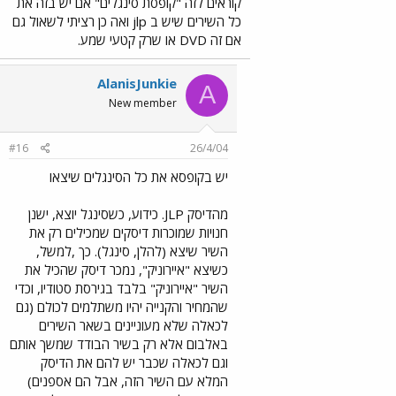
קוראים לזה "קופסת סינגלים" אם יש בזה את
כל השירים שיש ב jlp ואה כן רציתי לשאול גם
אם זה DVD או שרק קטעי שמע.
AlanisJunkie
A
New member
#16
26/4/04
יש בקופסא את כל הסינגלים שיצאו
מהדיסק JLP. כידוע, כשסינגל יוצא, ישנן
חנויות שמוכרות דיסקים שמכילים רק את
השיר שיצא (להלן, סינגל). כך ,למשל,
כשיצא "איירוניק", נמכר דיסק שהכיל את
השיר "איירוניק" בלבד בגירסת סטודיו, וכדי
שהמחיר והקנייה יהיו משתלמים לכולם (גם
לכאלה שלא מעוניינים בשאר השירים
באלבום אלא רק בשיר הבודד שמשך אותם
וגם לכאלה שכבר יש להם את הדיסק
המלא עם השיר הזה, אבל הם אספנים)