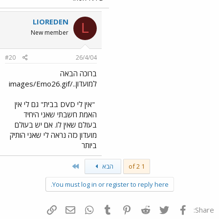
LIOREDEN
L
New member
#20
26/4/04
ברוכה הבאה
למועדון../images/Emo26.gif
"אין לי DVD בבית" גם לי אין
האמת חשבתי שאני היחיד
בעולם שאין לו. אם יש בעולם
מועדון כזה נראה לי שאני הותיק
ביותר
Last
1 of 2
הבא
You must log in or register to reply here.
פייסבוק
Twitter
Reddit
Pinterest
Tumblr
WhatsApp
דואר אלקטרוני
הוסף קישור
Share: