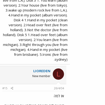
live from L.A.). Disk 3 1. You learn (album
version). 2.Your house (live from tokyo).
3.wake up (modern rock live from L.A.).
4.Hand in my pocket (album version).
Disk 4 1.Hand in my pocket (clean
version). 2.Head over feet (live from
holland). 3.Not the doctor (live from
holland). Disk 5 1.Head over feet (album
version). 2.You learn (live from
michigan). 3.Right through you (live from
michigan). 4.Hand in my pocket (live
from brisbane). 5.Ironic (live from
sydney).
LIOREDEN
L
New member
#15
26/4/04
אז למה