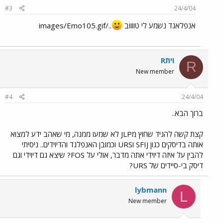
#3
24/4/04
אנפלאגד נשמע לי טווווב
../images/Emo105.gif
Rוית
R
New member
#4
24/4/04
ברוך הבא..
קצת קשה להגיד שחוץ מJLP לא שמעו ממנה, מי שאהב ידע למצוא
אותה בדיסקים כגון SFIJ וURS וכמובן האנפלגד והדיוידים.. ניסיתי
להבין על איזה דיוידי אתה מדבר, אולי על FOS? שיצא גם דיוידי וגם
דיסק בי-סיידים של URS?
lybmann
L
New member