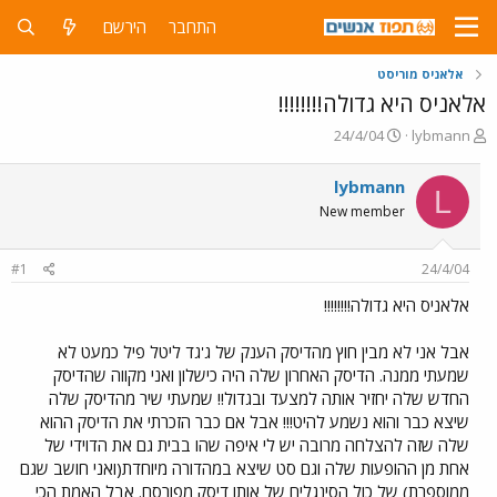
התחבר
הירשם
אלאניס מוריסט
אלאניס היא גדולה!!!!!!!!
פ
פ
24/4/04
lybmann
ו
ו
ת
ר
lybmann
L
ח
ס
New member
ה
ם
נ
ב
ו
ת
#1
24/4/04
ש
א
א
ר
אלאניס היא גדולה!!!!!!!!
י
ך
אבל אני לא מבין חוץ מהדיסק הענק של ג'גד ליטל פיל כמעט לא
שמעתי ממנה. הדיסק האחרון שלה היה כישלון ואני מקווה שהדיסק
החדש שלה יחזיר אותה למצעד ובגדול!! שמעתי שיר מהדיסק שלה
שיצא כבר והוא נשמע להיט!!! אבל אם כבר הזכרתי את הדיסק ההוא
שלה שזה להצלחה מרובה יש לי איפה שהו בבית גם את הדוידי של
אחת מן ההופעות שלה וגם סט שיצא במהדורה מיוחדת(ואני חושב שגם
ממוספרת) של כול הסינגלים של אותו דיסק מפורסם. אבל האמת הכי