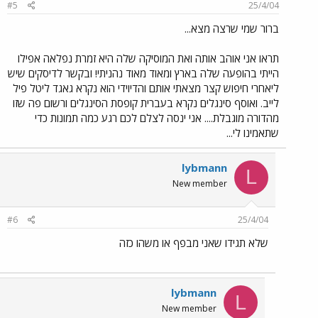
#5
25/4/04
ברור שמי שרצה מצא...
תראו אני אוהב אותה ואת המוסיקה שלה היא זמרת נפלאה אפילו
הייתי בהופעה שלה בארץ ומאוד מאוד נהניתי! ובקשר לדיסקים שיש
ליאחרי חיפוש קצר מצאתי אותם והדיוידי הוא נקרא גאגד ליטל פיל
לייב. ואוסף סינגלים נקרא בעברית קופסת הסינגלים ורשום פה שזו
מהדורה מוגבלת.... אני ינסה לצלם לכם רגע כמה תמונות כדי
שתאמינו לי...
lybmann
L
New member
#6
25/4/04
שלא תגידו שאני מבפף או משהו כזה
lybmann
L
New member