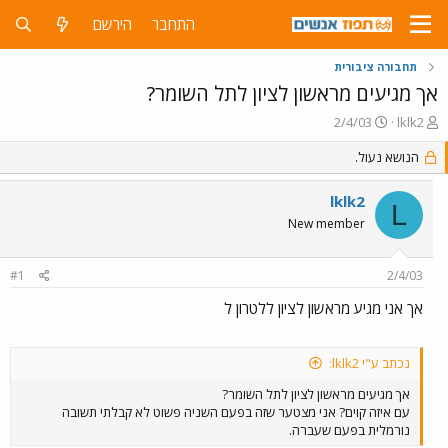
התחבר
הירשם
תחבורה ציבורית
אך מגיעים מראשון לציון לתל השומר?
פ
פ
2/4/03
lklk2
ו
ו
ת
ר
הנושא נעול.
ח
ס
ה
ם
lklk2
L
נ
ב
New member
ו
ת
ש
א
א
ר
#1
2/4/03
י
ך
אך אני מגיע מראשון לציון ללטרון ל
נכתב ע"י lklk2:
אך מגיעים מראשון לציון לתל השומר?
עם איזה קוים? אני מצטער שזה בפעם השניה פשוט לא קבלתי תשובה
נורמלית בפעם שעברה.