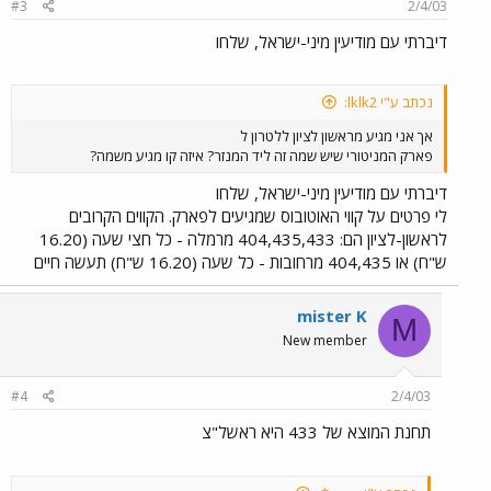
#3
2/4/03
דיברתי עם מודיעין מיני-ישראל, שלחו
נכתב ע"י lklk2:
אך אני מגיע מראשון לציון ללטרון ל
פארק המניטורי שיש שמה זה ליד המנזר? איזה קו מגיע משמה?
דיברתי עם מודיעין מיני-ישראל, שלחו
לי פרטים על קווי האוטובוס שמגיעים לפארק. הקווים הקרובים
לראשון-לציון הם: 404,435,433 מרמלה - כל חצי שעה (16.20
ש"ח) או 404,435 מרחובות - כל שעה (16.20 ש"ח) תעשה חיים
mister K
M
New member
#4
2/4/03
תחנת המוצא של 433 היא ראשל"צ