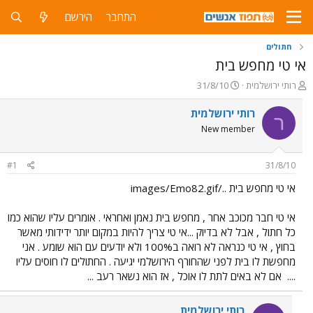
התחבר
הירשם
חתולים
אי טי מחפש בית
פ
פ
רותי ירושלמית
31/8/10
ו
ו
ת
ר
רותי ירושלמית
ר
ח
ס
New member
ה
ם
נ
ב
ו
ת
#1
31/8/10
ש
א
א
ר
אי טי מחפש בית ../images/Emo82.gif
י
ך
אי טי חבר מכוכב אחר , מחפש בית נאמן ואחראי . אומרים עליו שהוא כמו
כל חתול , אבל לא בדיוק ...אי טי צריך להיות במקום יותר ידידותי מאשר
בחוץ , אי טי כנראה לא רואה ב100% ולא יודעים עם הוא שומע . אני
מחפשת לו בית לפני שהחורף הירושלמי יגיעה . החתולים לו חוסים עליו
....
אם לא באים לתת לו אוכל , אז הוא נשאר רעב ...
רותי ירושלמית