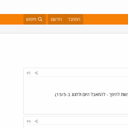
התחבר
הירשם
חיפוש
#5
#6