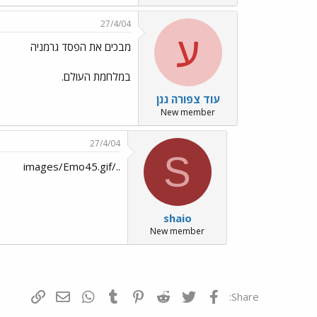
27/4/04
ע
מבכים את הפסד גרמניה
במלחמת העולם.
עוד צפורה גנן
New member
27/4/04
S
../images/Emo45.gif
shaio
New member
פייסבוק
Twitter
Reddit
Pinterest
Tumblr
WhatsApp
דואר אלקטרונ
הוסף קי
Share: