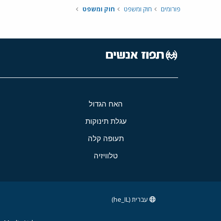
פורומים
חוק ומשפט
חוק ומשפט
האח הגדול
עגלת תינוקות
תעופה קלה
טלוויזיה
עברית (he_IL)