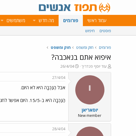
עמוד ראשי
פורומים
מה חדש
משתמשים
פוסטים
חיפוש
פורומים
חוק ומשפט
חוק ומשפט
איפוא אתם בנאכבה?
פ
פ
עוד יוסף פנדריך
26/4/04
ו
ו
ת
ר
27/4/04
ח
ס
י
אבל הַנַּכְּבָּה היא לא היום.
ה
ם
נ
ב
ו
ת
הַנַּכְּבָּה היא ב-15/5. היום אפשר לחגוג את יום העצמאות. ב-15/5 אפשר להתאבל על הַנַּכְּבָּה. (אפשר כמובן גם לעשות להיפך - להתאבל היום ולחגוג ב-15/5).
ש
א
יוסאריאן
א
ר
י
New member
ך
28/4/04