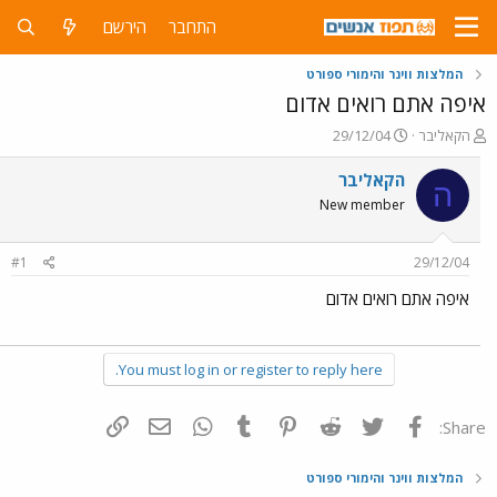
התחבר
הירשם
המלצות ווינר והימורי ספורט
איפה אתם רואים אדום
פ
פ
הקאליבר
29/12/04
ו
ו
ת
ר
הקאליבר
ה
ח
ס
New member
ה
ם
נ
ב
ו
ת
#1
29/12/04
ש
א
א
ר
איפה אתם רואים אדום
י
ך
You must log in or register to reply here.
פייסבוק
Twitter
Reddit
Pinterest
Tumblr
WhatsApp
דואר אלקטרוני
הוסף קישור
Share:
המלצות ווינר והימורי ספורט