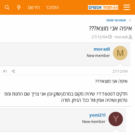
התחבר
הירשם
אופנועי שטח
איפה אני מוצא???
פ
פ
27/12/04
moradi
ו
ו
ת
ר
moradi
M
ח
ס
New member
ה
ם
נ
ב
ו
ת
#1
27/12/04
ש
א
א
ר
איפה אני מוצא???
י
ך
חלקים לTT600? שיהיה מקום במרכז(שוקן וכו) אני צריך שם החנות ומס
טלפון ושיהיה אמין וזול ככל הניתן. תודה
yoni21l
Y
New member