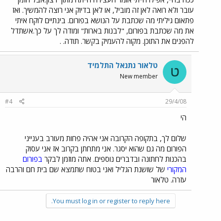
עובר ולא רואה לאן זה מוביל, או לאן בדיוק אני רוצה להמשיך. ואז
פתאום גיליתי מה שכתבת על הנושא בפורום. בינתיים לוקח איתי
את מה שכתבת בפורום, "לבנות בארות" ומודה לך על כך.אשתדל
להפנים את התוכן. מקוה להעמיק בקשר. תודה. .
טלאור נתנאל התלמיד
ט
New member
#4
29/4/08
הי
שלום לך, בתקופה הקרובה אני אהיה פחות מעורב בענייני
הפורום מה גם שהוא יסגר. אני מתחתן בקרוב אז אני עסוק
בהכנות לחתונה ובדברים נוספים. אתה מוזמן לבקר
בפורום
המקורי
של שושנת הגליל ואני בטוח שתמצא שם בית חם והרבה
עזרה. טלאור
You must log in or register to reply here.