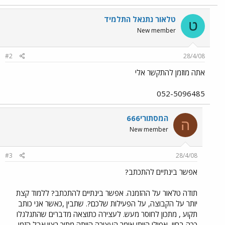
טלאור נתנאל התלמיד
ט
New member
#2
28/4/08
אתה מוזמן להתקשר אלי
052-5096485
המסתורי666
ה
New member
#3
28/4/08
אפשר בינתיים להתכתב?
תודה טלאור על ההזמנה. אפשר בינתיים להתכתב? ללמוד קצת
יותר על הקבוצה, על הפעילות שלכם?. שתבין ,כאשר אני כותב
תקוע , מתכון לחוסר מעש. לעצירה כתוצאה מדברים שהתגלגלו
ככה בחיי, אפילו הייתי אומר העצירה הייתה מתוך רצון.אבל הזמן