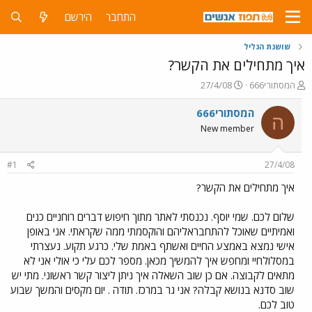
התחבר
הירשם
שושנת הגליל
איך מתחילים את הקשר?
פ
פ
המסתורי666
27/4/08
ו
ו
ת
ר
המסתורי666
ה
ח
ס
New member
ה
ם
נ
ב
ו
ת
#1
27/4/08
ש
א
א
ר
איך מתחילים את הקשר?
י
ך
שלום לכם. שמי יוסף. נכנסתי לאתר מתוך חיפוש דברים רוחניים כנים
ואמיתיים שאוכל להתחבראליהם והוקסמתי ממה שקראתי. אני באופן
אישי נמצא באמצע החיים ואשתף באמת שלי. כרגע תקוע. נעצרתי
במסלולחיי ומחפש איך להמשיך מכאן. מספר לכם עלי כי אולי אני לא
מתאים לקבוצה. אם כן שוב השאלה איך ניתן ליצור קשר ראשוני. מתי יש
שוב סדנא בנושא קבלה? אני גר במרכז. תודה . יום מקסים והמשך שבוע
טוב לכם.