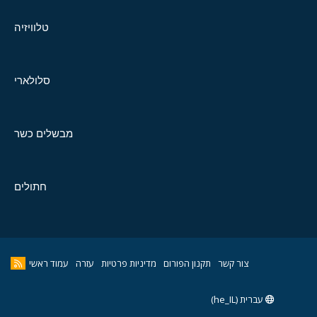
טלוויזיה
סלולארי
מבשלים כשר
חתולים
צור קשר
תקנון הפורום
מדיניות פרטיות
עזרה
עמוד ראשי
עברית (he_IL)