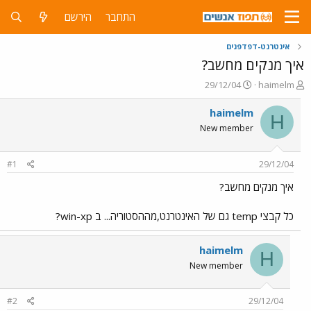
התחבר
הירשם
אינטרנט-דפדפנים
איך מנקים מחשב?
פ
פ
29/12/04
haimelm
ו
ו
ת
ר
haimelm
H
ח
ס
New member
ה
ם
נ
ב
ו
ת
#1
29/12/04
ש
א
א
ר
איך מנקים מחשב?
י
ך
כל קבצי temp גם של האינטרנט,מההסטוריה... ב win-xp?
haimelm
H
New member
#2
29/12/04