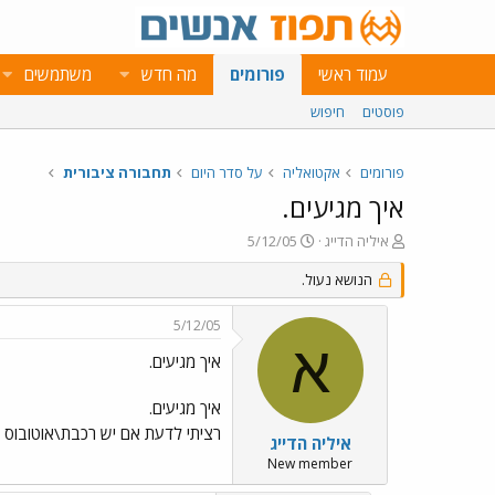
עמוד ראשי
פורומים
מה חדש
משתמשים
פוסטים
חיפוש
פורומים
אקטואליה
על סדר היום
תחבורה ציבורית
איך מגיעים.
פ
פ
איליה הדייג
5/12/05
ו
ו
ת
הנושא נעול.
ר
ח
ס
ה
ם
5/12/05
נ
ב
א
ו
ת
איך מגיעים.
ש
א
א
ר
איך מגיעים.
י
רציתי לדעת אם יש רכבת\אוטובוס
ך
איליה הדייג
New member