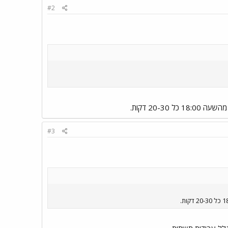
#2
#3