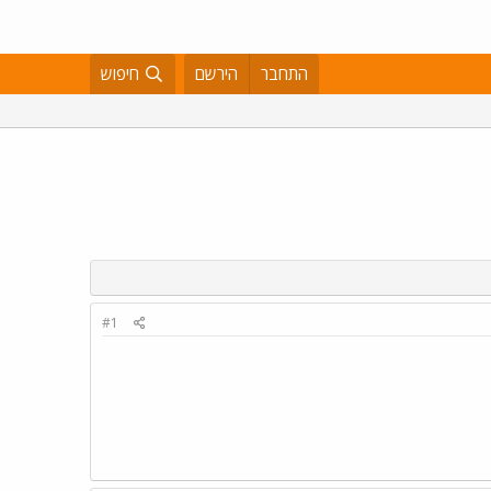
התחבר
הירשם
חיפוש
#1