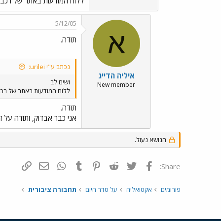
ללוח המודעות באתר של רכבת
5/12/05
א
תודה.
נכתב ע"י urilei:
איליה הדייג
ושים לב
New member
ללוח המודעות באתר של רכב
תודה.
אני כבר אבדוק, ותודה על 
הנושא נעול.
פייסבוק
Twitter
Reddit
Pinterest
Tumblr
WhatsApp
דואר אלקטרונ
הוסף קי
Share:
פורומים
אקטואליה
על סדר היום
תחבורה ציבורית